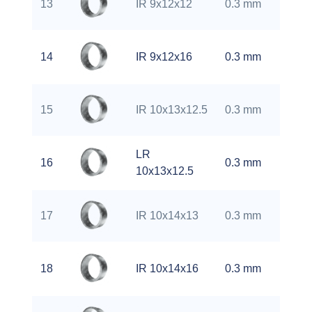
13
IR 9x12x12
0.3 mm
kg
0.
14
IR 9x12x16
0.3 mm
kg
0.
15
IR 10x13x12.5
0.3 mm
kg
LR
0.
16
0.3 mm
10x13x12.5
kg
0.
17
IR 10x14x13
0.3 mm
kg
0.
18
IR 10x14x16
0.3 mm
kg