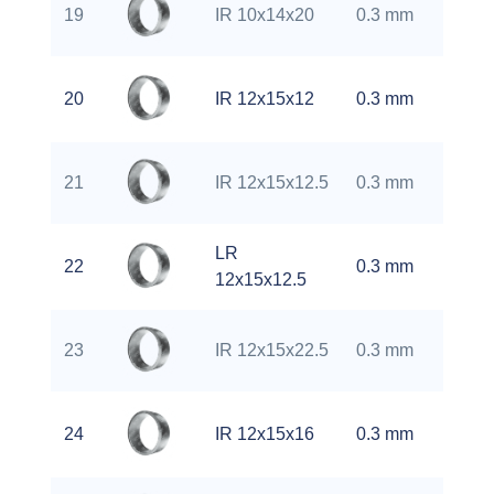
0.
19
IR 10x14x20
0.3 mm
kg
0.
20
IR 12x15x12
0.3 mm
kg
0.
21
IR 12x15x12.5
0.3 mm
kg
LR
0.
22
0.3 mm
12x15x12.5
kg
0.
23
IR 12x15x22.5
0.3 mm
kg
0.
24
IR 12x15x16
0.3 mm
kg