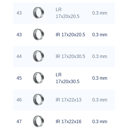
LR
0.
43
0.3 mm
17x20x20.5
kg
0.
43
IR 17x20x20.5
0.3 mm
kg
0.
44
IR 17x20x30.5
0.3 mm
kg
LR
0.
45
0.3 mm
17x20x30.5
kg
0.
46
IR 17x22x13
0.3 mm
kg
0.
47
IR 17x22x16
0.3 mm
kg