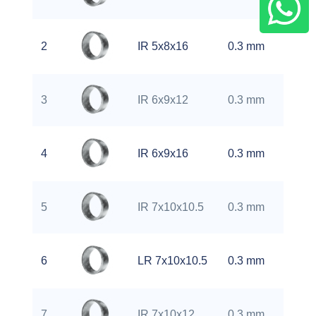
kg
0.
2
IR 5x8x16
0.3 mm
kg
0.
3
IR 6x9x12
0.3 mm
kg
0.
4
IR 6x9x16
0.3 mm
kg
0.
5
IR 7x10x10.5
0.3 mm
kg
0.
6
LR 7x10x10.5
0.3 mm
kg
0.
7
IR 7x10x12
0.3 mm