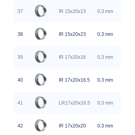
0.
37
IR 15x20x13
0.3 mm
kg
0.
38
IR 15x20x23
0.3 mm
kg
0.
39
IR 17x20x16
0.3 mm
kg
0.
40
IR 17x20x16.5
0.3 mm
kg
0.
41
LR17x20x16.5
0.3 mm
kg
0.
42
IR 17x20x20
0.3 mm
kg