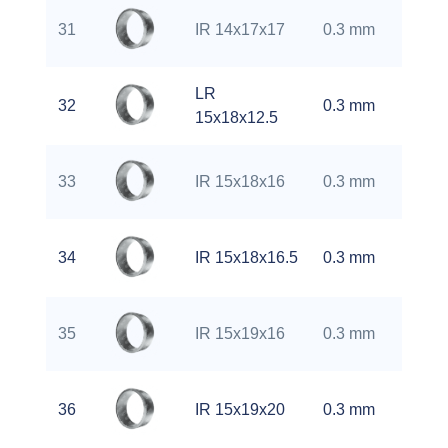
0.
31
IR 14x17x17
0.3 mm
kg
LR
0.
32
0.3 mm
15x18x12.5
kg
0.
33
IR 15x18x16
0.3 mm
kg
0.
34
IR 15x18x16.5
0.3 mm
kg
0.
35
IR 15x19x16
0.3 mm
kg
0.
36
IR 15x19x20
0.3 mm
kg