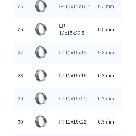
0.
25
IR 12x15x16.5
0.3 mm
kg
LR
0.
26
0.3 mm
12x15x22.5
kg
0.
27
IR 12x16x13
0.3 mm
kg
0.
28
IR 12x16x16
0.3 mm
kg
0.
29
IR 12x16x20
0.3 mm
kg
0.
30
IR 12x16x22
0.3 mm
kg