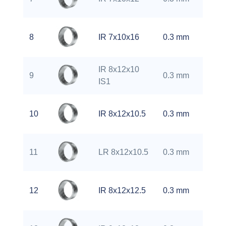
kg
0.
8
IR 7x10x16
0.3 mm
kg
IR 8x12x10
0.
9
0.3 mm
IS1
kg
0.
10
IR 8x12x10.5
0.3 mm
kg
0.
11
LR 8x12x10.5
0.3 mm
kg
0.
12
IR 8x12x12.5
0.3 mm
kg
0.