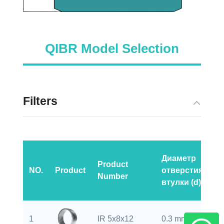
QIBR Model Selection
Filters
Диаметр
Р
Product
NO.
Product
отверстия
ф
Number
втулки (d)
(r
0.
1
IR 5x8x12
0.3 mm