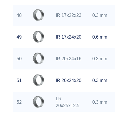
0.
48
IR 17x22x23
0.3 mm
kg
0.
49
IR 17x24x20
0.6 mm
kg
0.
50
IR 20x24x16
0.3 mm
kg
0.
51
IR 20x24x20
0.3 mm
kg
LR
0.
52
0.3 mm
20x25x12.5
kg
LR
0.
53
0.3 mm
20x25x16.5
kg