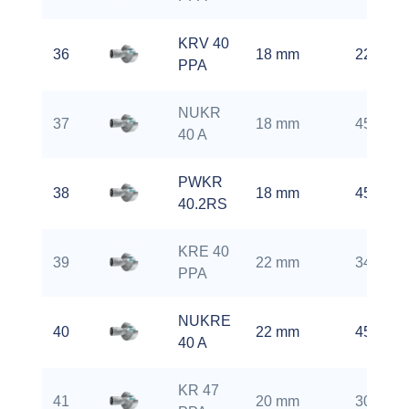
KRV 40
36
18 mm
2200 rp
PPA
NUKR
37
18 mm
4500 rp
40 A
PWKR
38
18 mm
4500 rp
40.2RS
KRE 40
39
22 mm
3400 rp
PPA
NUKRE
40
22 mm
4500 rp
40 A
KR 47
41
20 mm
3000 rp