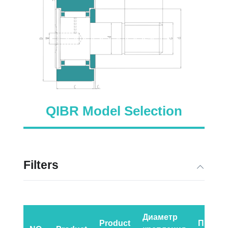
QIBR Model Selection
Filters
Диаметр
Product
Предел