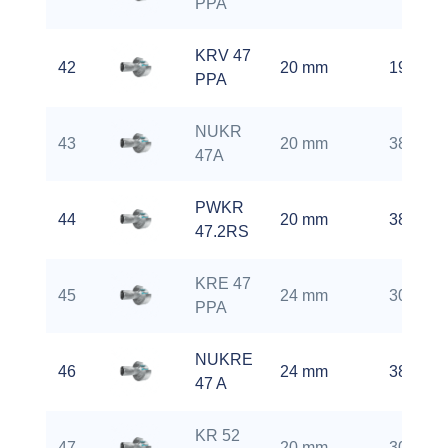
PPA
KRV 47
42
20 mm
1900 rp
PPA
NUKR
43
20 mm
3800 rp
47A
PWKR
44
20 mm
3800 rp
47.2RS
KRE 47
45
24 mm
3000 rp
PPA
NUKRE
46
24 mm
3800 rp
47 A
KR 52
47
20 mm
3000 rp