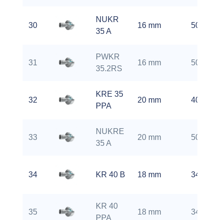
NUKR
30
16 mm
5000 rp
35 A
PWKR
31
16 mm
5000 rp
35.2RS
KRE 35
32
20 mm
4000 rp
PPA
NUKRE
33
20 mm
5000 rp
35 A
34
KR 40 B
18 mm
3400 rp
KR 40
35
18 mm
3400 rp
PPA