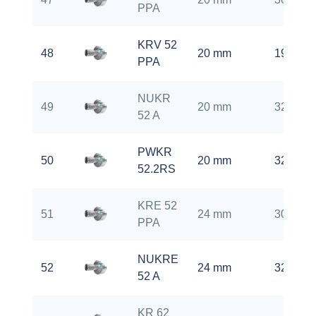
PPA
KRV 52
48
20 mm
1900 rp
PPA
NUKR
49
20 mm
3200 rp
52 A
PWKR
50
20 mm
3200 rp
52.2RS
KRE 52
51
24 mm
3000 rp
PPA
NUKRE
52
24 mm
3200 rp
52 A
KR 62