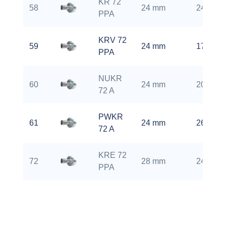
KR 72
58
24 mm
2400 rp
PPA
KRV 72
59
24 mm
1700 rp
PPA
NUKR
60
24 mm
2000 rp
72 A
PWKR
61
24 mm
2600 rp
72 A
KRE 72
72
28 mm
2400 rp
PPA
NUKRE
73
28 mm
2000 rp
72 PPA