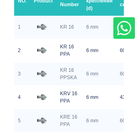
NO.
Product
крепления
Number
скорос
(d)
1
KR 16
6 mm
6000 rp
KR 16
2
6 mm
6000 rp
PPA
KR 16
3
6 mm
6000 rp
PPSKA
KRV 16
4
6 mm
4300 rp
PPA
KRE 16
5
6 mm
6000 rp
PPA