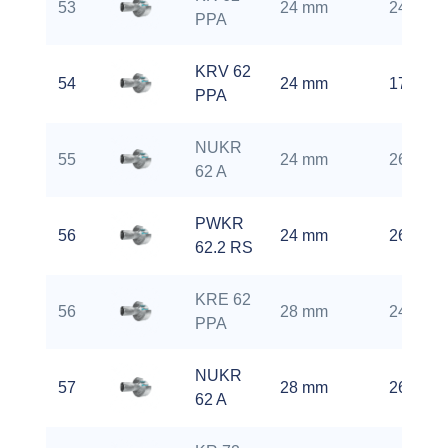
53
24 mm
2400 rp
PPA
KRV 62
54
24 mm
1700 rp
PPA
NUKR
55
24 mm
2600 rp
62 A
PWKR
56
24 mm
2600 rp
62.2 RS
KRE 62
56
28 mm
2400 rp
PPA
NUKR
57
28 mm
2600 rp
62 A