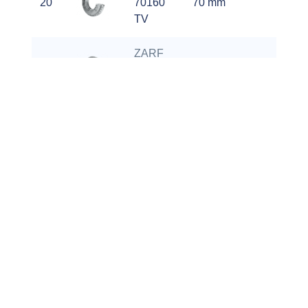
20
70160
70 mm
kg
TV
ZARF
9.4
21
75185
75 mm
kg
TV
ZARF
13.7
22
90210
90 mm
kg
TV
ZARF
0.45
23
1560
15 mm
kg
LTV
ZARF
0.52
24
1762
17 mm
kg
LTV