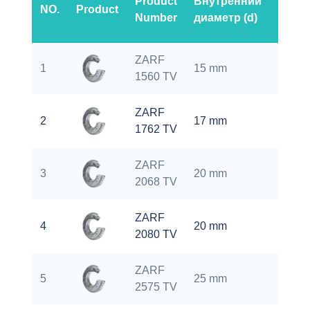
Product
Внутренний
NO.
Product
Вес
Number
диаметр (d)
ZARF
0.42
1
15 mm
1560 TV
kg
ZARF
0.49
2
17 mm
1762 TV
kg
ZARF
0.56
3
20 mm
2068 TV
kg
ZARF
1.1
4
20 mm
2080 TV
kg
ZARF
0.78
5
25 mm
2575 TV
kg