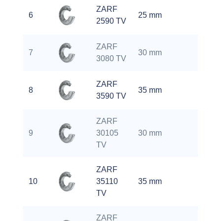
ZARF
1.6
6
25 mm
2590 TV
kg
ZARF
0.85
7
30 mm
3080 TV
kg
ZARF
1.12
8
35 mm
3590 TV
kg
ZARF
1.95
9
30105
30 mm
kg
TV
ZARF
1.6
10
35110
35 mm
kg
TV
ZARF