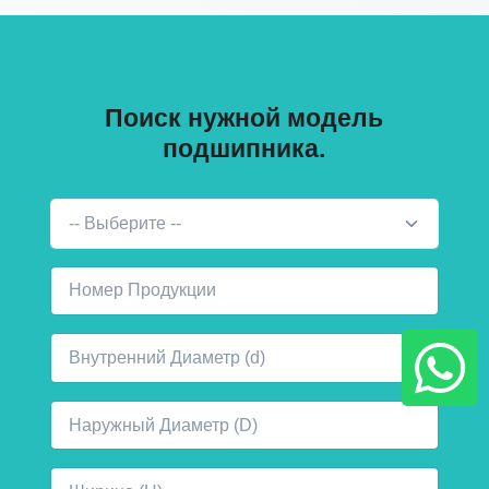
Поиск нужной модель
подшипника.
-- Выберите --