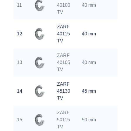
1.35
11
40100
40 mm
kg
TV
ZARF
2.7
12
40115
40 mm
kg
TV
ZARF
1.7
13
40105
40 mm
kg
TV
ZARF
3.9
14
45130
45 mm
kg
TV
ZARF
2.1
15
50115
50 mm
kg
TV