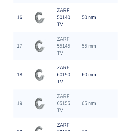
ZARF
4.2
16
50140
50 mm
kg
TV
ZARF
4.5
17
55145
55 mm
kg
TV
ZARF
4.7
18
60150
60 mm
kg
TV
ZARF
5.1
19
65155
65 mm
kg
TV
ZARF
5.2