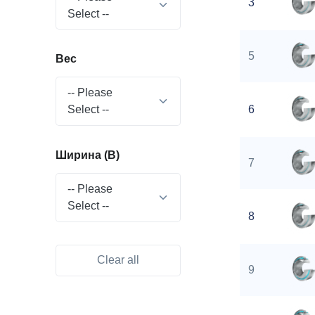
3
Select --
5
Вес
-- Please
Select --
6
Ширина (B)
7
-- Please
Select --
8
Clear all
9