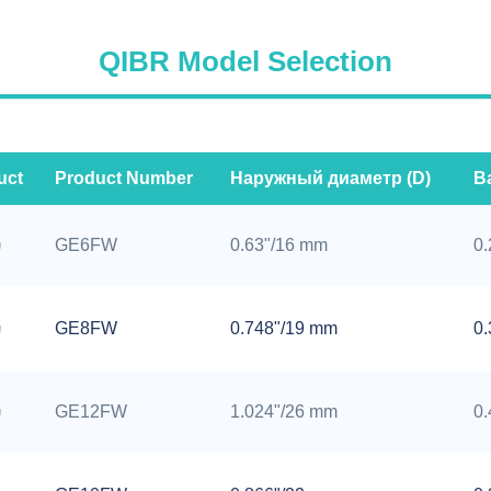
QIBR Model Selection
uct
Product Number
Наружный диаметр (D)
Ва
GE6FW
0.63"/16 mm
0.
GE8FW
0.748"/19 mm
0.
GE12FW
1.024"/26 mm
0