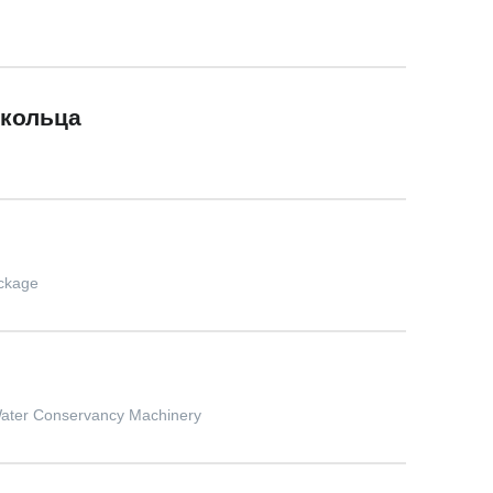
кольца
ckage
 Water Conservancy Machinery