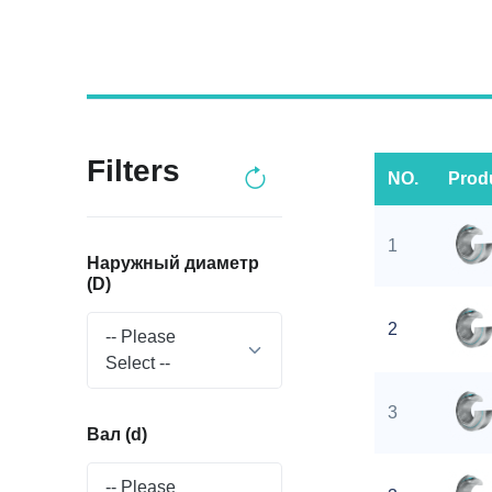
Filters
NO.
Prod
1
Наружный диаметр
(D)
2
-- Please
Select --
3
Вал (d)
-- Please