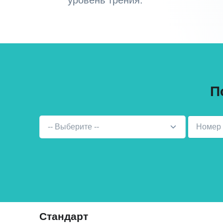
уровень трения.
П
-- Выберите --
Стандарт