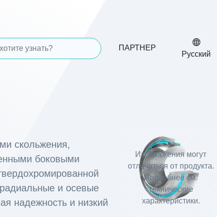
ПАРТНЕР
Русский
ми скольжения,
Изображения могут
ненными боковыми
отличаться от продукта.
 твердохромированной
Подробнее см.
 радиальные и осевые
технические
характеристики.
ая надежность и низкий