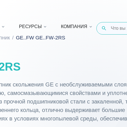
РЕСУРСЫ
КОМПАНИЯ
пник
GE..FW GE..FW-2RS
-2RS
пник скольжения GE с необслуживаемыми слоя
ью, самосмазывающимися свойствами и уплот
з прочной подшипниковой стали с закаленной,
реннего кольца, отлично выдерживает большие
иях в условиях многопылевой среды, обеспечив