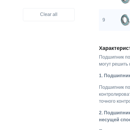
Clear all
9
Характерис
Подшипник по
могут решить
1. Подшипни
Подшипник по
контролироват
точного контр
2. Подшипни
несущей спо