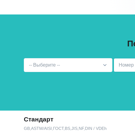
П
-- Выберите --
Стандарт
GB,ASTM/AISI,ГОСТ,BS,JIS,NF,DIN / VDEh