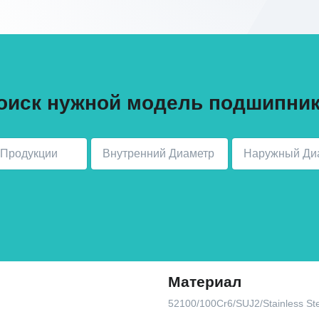
оиск нужной модель подшипник
Материал
52100/100Cr6/SUJ2/Stainless St