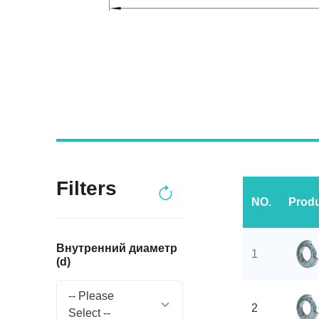
Filters
NO.
Prod
Внутренний диаметр
1
(d)
-- Please
2
Select --