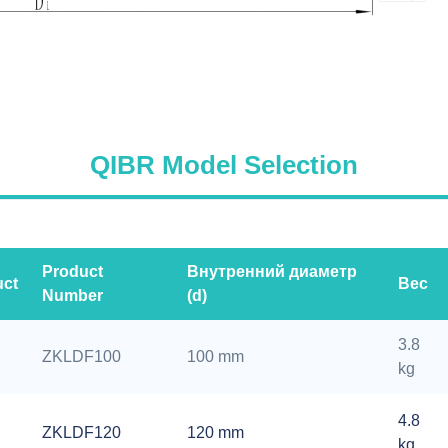
QIBR Model Selection
Product
Внутренний диаметр
uct
Вес
Number
(d)
3.8
ZKLDF100
100 mm
kg
4.8
ZKLDF120
120 mm
kg