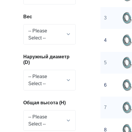
Вес
3
-- Please
Select --
4
Наружный диаметр
(D)
5
-- Please
Select --
6
Общая высота (H)
7
-- Please
Select --
8