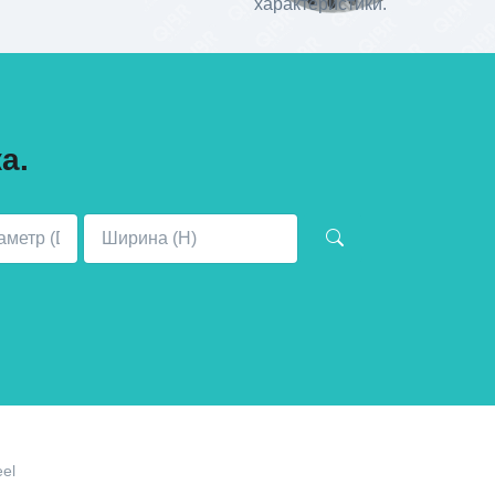
характеристики.
а.
eel