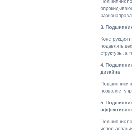
Подшипник по
опрокидывающи
разнонаправл
3.
Подшипник
Конструкция 
подавлять де
структуры, а 
4. Подшипни
дизайна
Подшипники п
позволяет упр
5. Подшипник
эффективно
Подшипник по
использовани