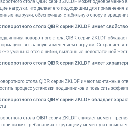
воротного стола QIBR серии ZKLDF может одновременно в
е нагрузки, что делает его подходящим для применения в
енные нагрузки, обеспечивая стабильную опору и вращение
 поворотного стола QIBR серии ZKLDF имеет свойство
подшипника поворотного стола QIBR серии ZKLDF обладает
формацию, вызванную изменением нагрузки. Сохраняется т
также уменьшаются ошибки, вызванные недостаточной жест
к поворотного стола QIBR серии ZKLDF имеет характер
оворотного стола QIBR серии ZKLDF имеют монтажные отве
остить процесс установки подшипников и повысить эффект
 поворотного стола QIBR серии ZKLDF обладает харак
сти
воротного стола QIBR серии ZKLDF снижает момент трения 
я при низких требованиях к крутящему моменту и повышае