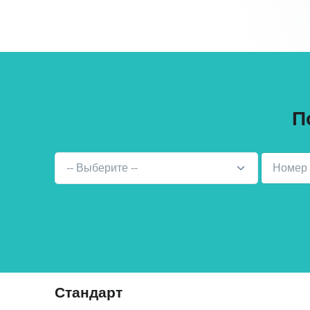
П
-- Выберите --
Стандарт