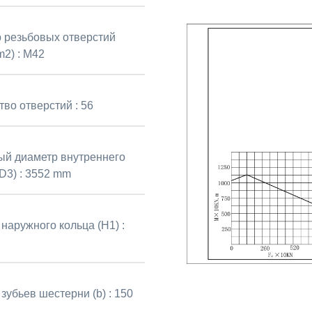
 резьбовых отверстий
2) :
M42
тво отверстий :
56
й диаметр внутреннего
D3) :
3552 mm
наружного кольца (H1) :
зубьев шестерни (b) :
150