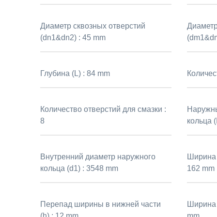
Диаметр сквозных отверстий
Диаметр
(dn1&dn2) :
45 mm
(dm1&dm
Глубина (L) :
84 mm
Количес
Количество отверстий для смазки :
Наружны
8
кольца (
Внутренний диаметр наружного
Ширина 
кольца (d1) :
3548 mm
162 mm
Перепад ширины в нижней части
Ширина 
(h) :
12 mm
mm