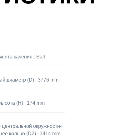
мента качения :
Ball
й диаметр (D) :
3776 mm
ысота (H) :
174 mm
 центральной окружности-
нее кольцо (D2) :
3414 mm