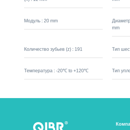
Модуль :
20 mm
Диаметр
mm
Количество зубьев (z) :
191
Тип шес
Температура :
-20℃ to +120℃
Тип упл
Комп