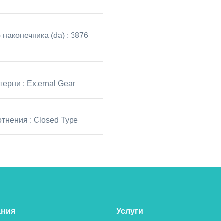
 наконечника (da) :
3876
терни :
External Gear
отнения :
Closed Type
ания
Услуги