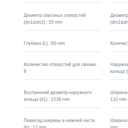
Диаметр сквозных отверстий
Диаметр
(dn1&dn2) :
33 mm
(dm1&dm
Глубина (L) :
60 mm
Количес
Количество отверстий для смазки :
Наружны
8
кольца (
Внутренний диаметр наружного
Ширина 
кольца (d1) :
2238 mm
132 mm
Перепад ширины в нижней части
Ширина 
(h) :
12 mm
mm