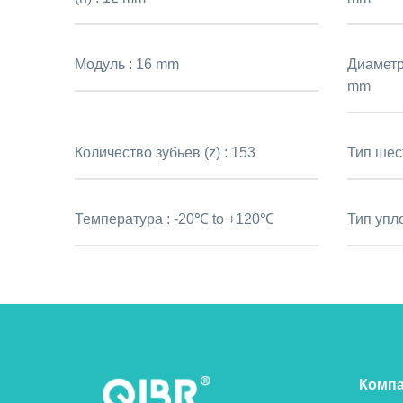
Модуль :
16 mm
Диаметр
mm
Количество зубьев (z) :
153
Тип шес
Температура :
-20℃ to +120℃
Тип упл
Комп