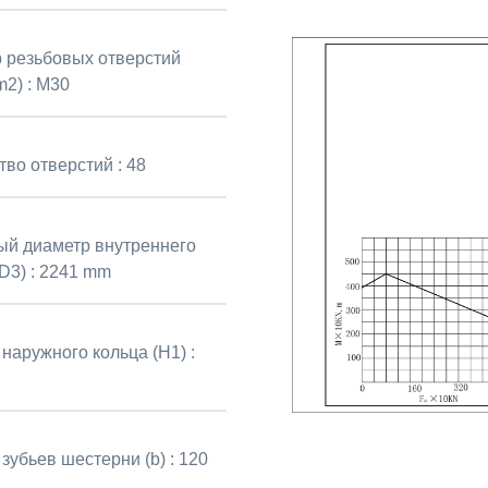
 резьбовых отверстий
2) :
M30
тво отверстий :
48
й диаметр внутреннего
D3) :
2241 mm
наружного кольца (H1) :
зубьев шестерни (b) :
120