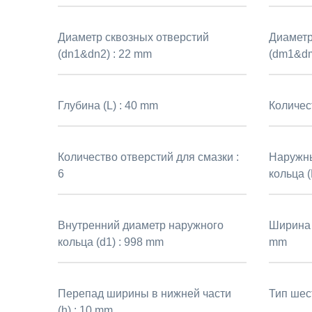
Диаметр сквозных отверстий
Диаметр
(dn1&dn2) :
22 mm
(dm1&dm
Глубина (L) :
40 mm
Количес
Количество отверстий для смазки :
Наружны
6
кольца (
Внутренний диаметр наружного
Ширина 
кольца (d1) :
998 mm
mm
Перепад ширины в нижней части
Тип шес
(h) :
10 mm