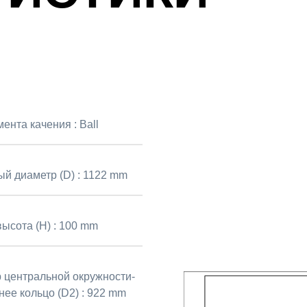
мента качения :
Ball
й диаметр (D) :
1122 mm
ысота (H) :
100 mm
 центральной окружности-
нее кольцо (D2) :
922 mm