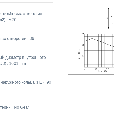
 резьбовых отверстий
2) :
M20
тво отверстий :
36
й диаметр внутреннего
D3) :
1001 mm
наружного кольца (H1) :
90
терни :
No Gear