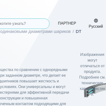
ПАРТНЕР
Русский
 одинаковыми диаметрами шариков
DT
Изображения
могут
отличаться от
ущества по сравнению с однорядными
продукта.
ри заданном диаметре, что делает ее
Подробнее см.
дшипников повышает жесткость и
технические
 условиях. Они универсальны и могут
характеристик
шестернями для эффективной передачи
и.
 конструкции и повышенная
точечным контактом подходящими для