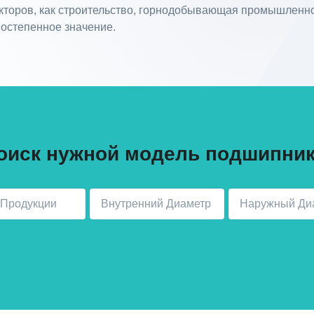
торов, как строительство, горнодобывающая промышленнос
остепенное значение.
оиск нужной модель подшипник