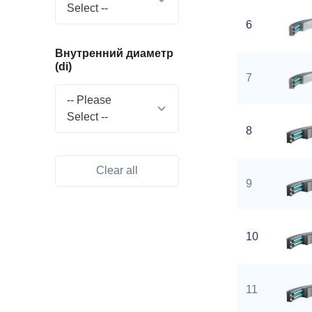
Select --
6
Внутренний диаметр
(di)
7
-- Please
Select --
8
Clear all
9
10
11