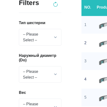
Filters
NO.
Prod
Тип шестерни
1
-- Please
Select --
2
Наружный диаметр
(Do)
3
-- Please
Select --
4
Вес
5
-- Please