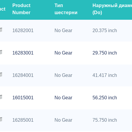
Product
Тип
Наружный диам
uct
Number
шестерни
(Do)
16282001
No Gear
20.375 inch
16283001
No Gear
29.750 inch
16284001
No Gear
41.417 inch
16015001
No Gear
56.250 inch
16285001
No Gear
75.750 inch