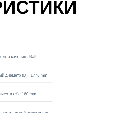
РИСТИКИ
мента качения :
Ball
й диаметр (D) :
1776 mm
ысота (H) :
160 mm
 центральной окружности-