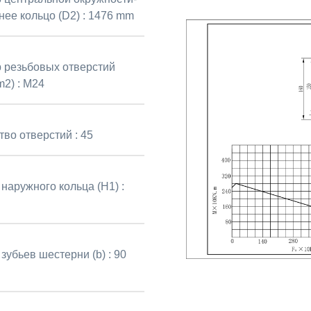
нее кольцо (D2) :
1476 mm
 резьбовых отверстий
2) :
M24
тво отверстий :
45
наружного кольца (H1) :
зубьев шестерни (b) :
90