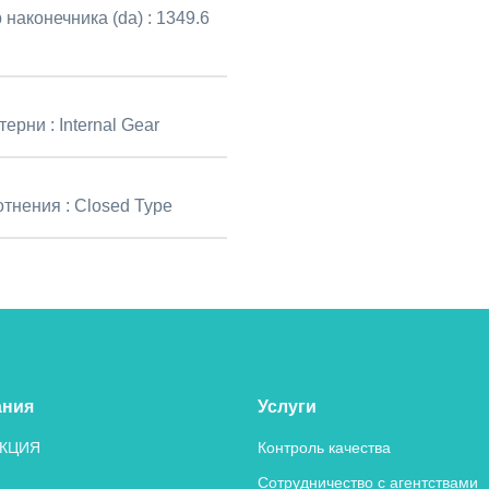
 наконечника (da) :
1349.6
терни :
Internal Gear
отнения :
Closed Type
ания
Услуги
КЦИЯ
Контроль качества
Сотрудничество с агентствами