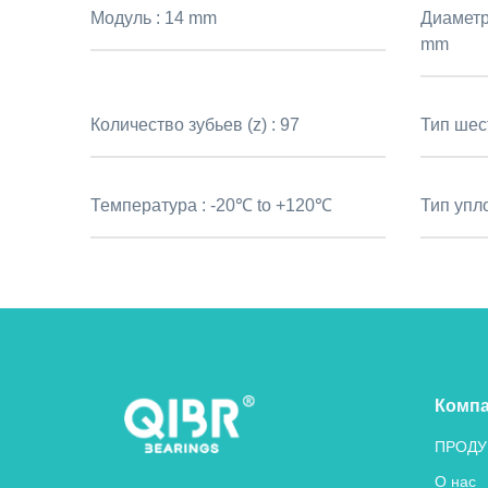
Модуль :
14 mm
Диаметр
mm
Количество зубьев (z) :
97
Тип шес
Температура :
-20℃ to +120℃
Тип упл
Комп
ПРОДУ
О нас