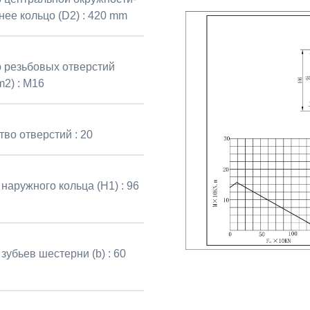
нее кольцо (D2) :
420 mm
 резьбовых отверстий
2) :
M16
тво отверстий :
20
наружного кольца (H1) :
96
зубьев шестерни (b) :
60