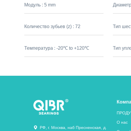
Модуль :
5 mm
Диаметр
Количество зубьев (z) :
72
Тип шес
Температура :
-20℃ to +120℃
Тип упл
Комп
ПРОДУ
О нас
РФ, г. Москва, наб Пресненская, д.