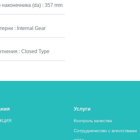
 наконечника (da) :
357 mm
терни :
Internal Gear
отнения :
Closed Type
ания
Услуги
КЦИЯ
Контроль качества
Сотрудничество с агентствами