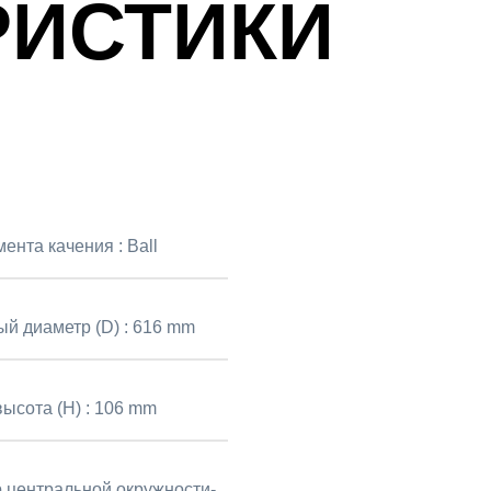
РИСТИКИ
мента качения :
Ball
й диаметр (D) :
616 mm
ысота (H) :
106 mm
 центральной окружности-