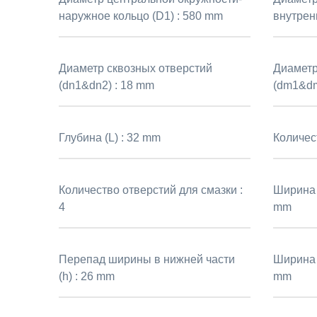
наружное кольцо (D1) :
580 mm
внутрен
Диаметр сквозных отверстий
Диаметр
(dn1&dn2) :
18 mm
(dm1&dm
Глубина (L) :
32 mm
Количес
Количество отверстий для смазки :
Ширина 
4
mm
Перепад ширины в нижней части
Ширина 
(h) :
26 mm
mm