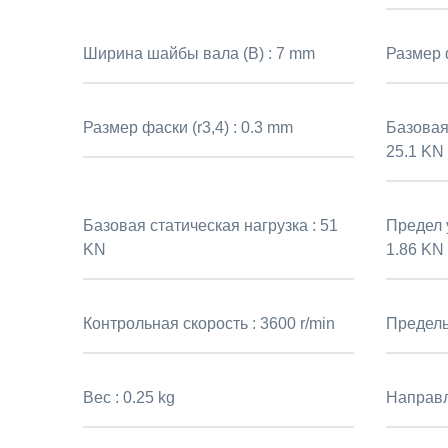
Ширина шайбы вала (B) :
7 mm
Размер ф
Размер фаски (r3,4) :
0.3 mm
Базовая
25.1 KN
Базовая статическая нагрузка :
51
Предел у
KN
1.86 KN
Контрольная скорость :
3600 r/min
Предель
Вес :
0.25 kg
Направл