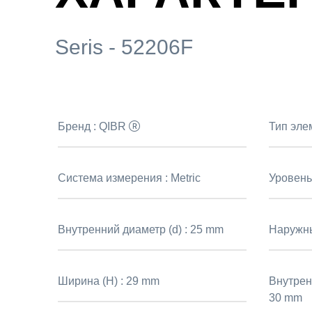
Seris - 52206F
Бренд :
QIBR
Тип эле
Система измерения :
Metric
Уровень
Внутренний диаметр (d) :
25 mm
Наружны
Ширина (H) :
29 mm
Внутрен
30 mm