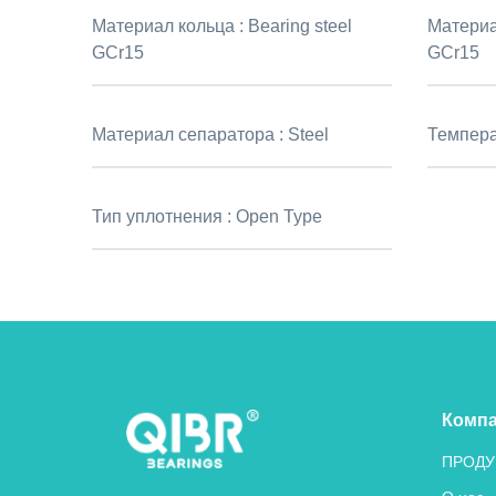
Материал кольца :
Bearing steel
Материа
GCr15
GCr15
Материал сепаратора :
Steel
Темпера
Тип уплотнения :
Open Type
Комп
ПРОДУ