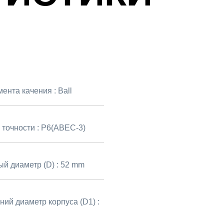
мента качения :
Ball
 точности :
P6(ABEC-3)
й диаметр (D) :
52 mm
ний диаметр корпуса (D1) :