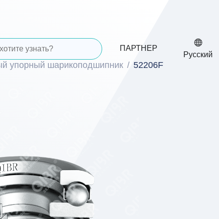
ПАРТНЕР
Русский
ый упорный шарикоподшипник
52206F