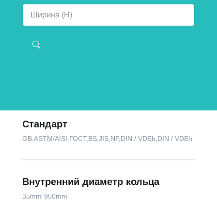
Стандарт
GB,ASTM/AISI,ГОСТ,BS,JIS,NF,DIN / VDEh,DIN / VDEh
Внутренний диаметр кольца
35mm-950mm