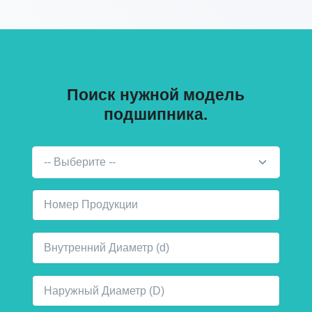
Поиск нужной модель
подшипника.
-- Выберите --