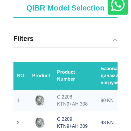
QIBR Model Selection
Filters
Базовая
Product
NO.
Product
динамическ
Number
нагрузка
C 2208
1
90 KN
KTN9+AH 308
C 2209
2
93 KN
KTN9+AH 309