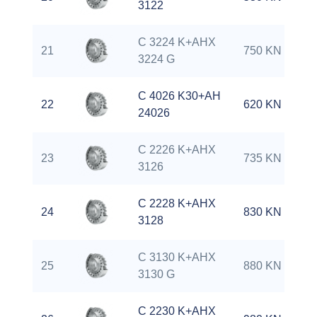
3122
C 3224 K+AHX
21
750 KN
3224 G
C 4026 K30+AH
22
620 KN
24026
C 2226 K+AHX
23
735 KN
3126
C 2228 K+AHX
24
830 KN
3128
C 3130 K+AHX
25
880 KN
3130 G
C 2230 K+AHX