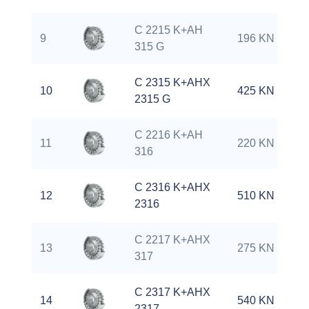
C 2215 K+AH
9
196 KN
315 G
C 2315 K+AHX
10
425 KN
2315 G
C 2216 K+AH
11
220 KN
316
C 2316 K+AHX
12
510 KN
2316
C 2217 K+AHX
13
275 KN
317
C 2317 K+AHX
14
540 KN
2317