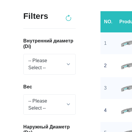
Filters
NO.
Prod
Внутренний диаметр
1
(Di)
-- Please
2
Select --
Вес
3
-- Please
Select --
4
Наружный Диаметр