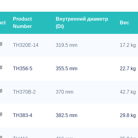
Product
Внутренний диаметр
uct
Вес
Number
(Di)
TH320E-14
319.5 mm
17.2 kg
TH356-5
355.5 mm
22.7 kg
TH370B-2
370 mm
42.7 kg
TH383-4
382.5 mm
29.8 kg