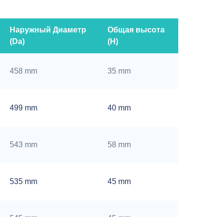
Наружный Диаметр
Общая высота
(Da)
(H)
458 mm
35 mm
499 mm
40 mm
543 mm
58 mm
535 mm
45 mm