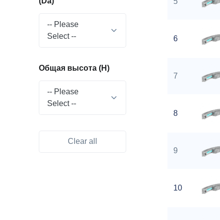
(Da)
5
-- Please
Select --
6
Общая высота (H)
7
-- Please
Select --
8
Clear all
9
10