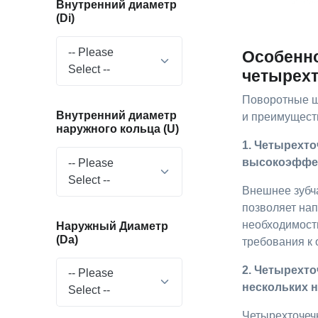
Внутренний диаметр
(Di)
-- Please
Особенно
Select --
четырехт
Поворотные ш
Внутренний диаметр
и преимуществ
наружного кольца (U)
1. Четырехт
высокоэффек
-- Please
Select --
Внешнее зубч
позволяет нап
необходимость
Наружный Диаметр
(Da)
требования к
2. Четырехт
-- Please
нескольких 
Select --
Четырехточеч