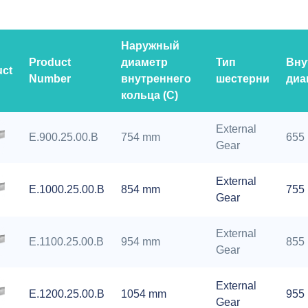
Наружный
Product
диаметр
Тип
Вну
uct
Number
внутреннего
шестерни
диа
кольца (C)
External
E.900.25.00.B
754 mm
655
Gear
External
E.1000.25.00.B
854 mm
755
Gear
External
E.1100.25.00.B
954 mm
855
Gear
External
E.1200.25.00.B
1054 mm
955
Gear