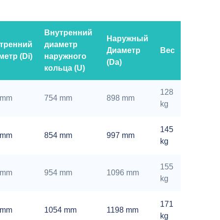
Внутренний
Наружный
тренний
диаметр
Диаметр
Вес
метр (Di)
наружного
(Da)
кольца (U)
128
 mm
754 mm
898 mm
kg
145
 mm
854 mm
997 mm
kg
155
 mm
954 mm
1096 mm
kg
171
 mm
1054 mm
1198 mm
kg