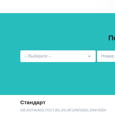
П
-- Выберите --
Стандарт
GB,ASTM/AISI,ГОСТ,BS,JIS,NF,DIN/VDEh,DIN/VDEh