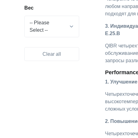
любом направ
Вес
подходят для 
-- Please
3. Индивиду
Select --
E.25.B
QIBR четырех
обслуживание 
Clear all
запросы разл
Performance 
1. Улучшени
Четырехточеч
высокотемпер
сложных усло
2. Повышени
Четырехточеч