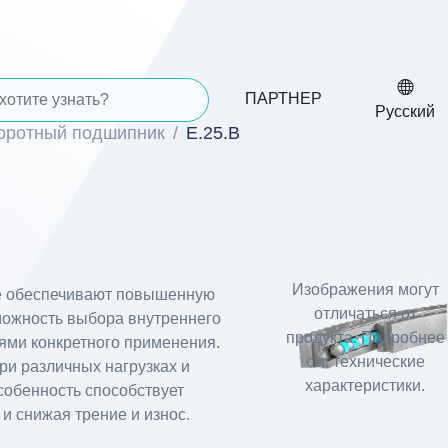
ПАРТНЕР
Русский
воротный подшипник
E.25.B
Изображения могут
ые обеспечивают повышенную
отличаться от
зможность выбора внутреннего
продукта. Подробнее
иями конкретного применения.
см. технические
ри различных нагрузках и
характеристики.
собенность способствует
 снижая трение и износ.