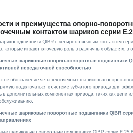
сти и преимущества опорно-поворотн
очечным контактом шариков серии E.2
арикоподшипники QIBR с четырехточечным контактом сери
, которые играют ключевую роль в различных областях, в 
очечные шариковые опорно-поворотные подшипники QI
тивной передаточной способностью
атое обозначение четырехточечных шариковых опорно-пов
рямую подключаться к системе зубчатого привода для эфф
 в дополнительных компонентах привода, таких как цепи и
 обслуживанию.
очечные шариковые поворотные подшипники QIBR серии
направлениях
ные шариковые поворотные подшипники QIBR серии E.25.B 