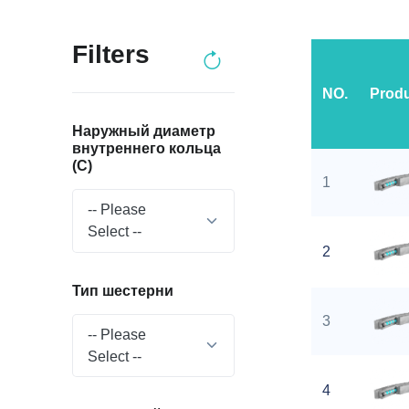
Filters
NO.
Prod
Наружный диаметр
внутреннего кольца
(C)
1
-- Please
Select --
2
Тип шестерни
3
-- Please
Select --
4