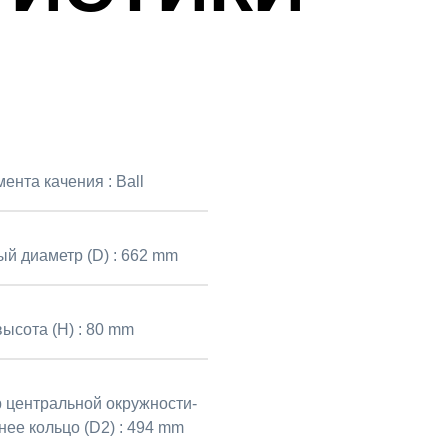
мента качения :
Ball
й диаметр (D) :
662 mm
ысота (H) :
80 mm
 центральной окружности-
нее кольцо (D2) :
494 mm