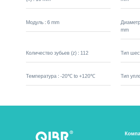
Модуль :
6 mm
Диаметр
mm
Количество зубьев (z) :
112
Тип шес
Температура :
-20℃ to +120℃
Тип упл
Комп