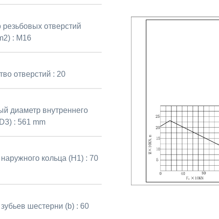
 резьбовых отверстий
2) :
M16
тво отверстий :
20
й диаметр внутреннего
D3) :
561 mm
наружного кольца (H1) :
70
зубьев шестерни (b) :
60