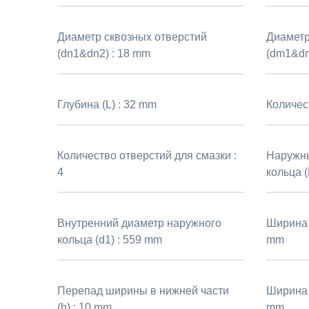
Диаметр сквозных отверстий
Диаметр
(dn1&dn2) :
18 mm
(dm1&dm
Глубина (L) :
32 mm
Количес
Количество отверстий для смазки :
Наружны
4
кольца (
Внутренний диаметр наружного
Ширина 
кольца (d1) :
559 mm
mm
Перепад ширины в нижней части
Ширина 
(h) :
10 mm
mm