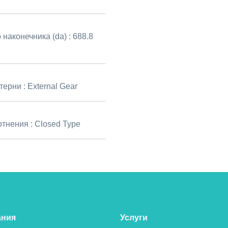
 наконечника (da) :
688.8
терни :
External Gear
отнения :
Closed Type
ания
Услуги