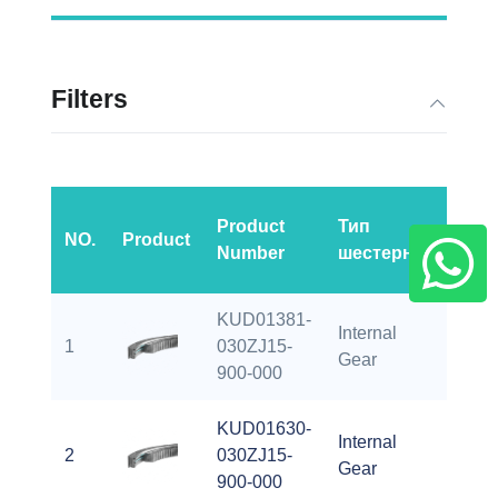
Filters
Product
Тип
Внут
NO.
Product
Number
шестерни
диаме
KUD01381-
Internal
1
030ZJ15-
45.83
Gear
900-000
KUD01630-
Internal
2
030ZJ15-
55.75
Gear
900-000