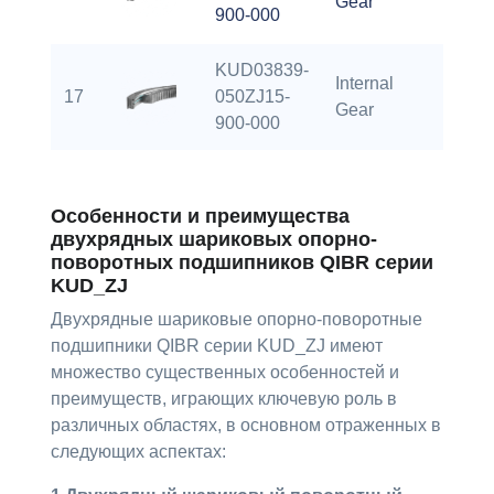
Gear
900-000
KUD03839-
Internal
17
050ZJ15-
138.5
Gear
900-000
Особенности и преимущества
двухрядных шариковых опорно-
поворотных подшипников QIBR серии
KUD_ZJ
Двухрядные шариковые опорно-поворотные
подшипники QIBR серии KUD_ZJ имеют
множество существенных особенностей и
преимуществ, играющих ключевую роль в
различных областях, в основном отраженных в
следующих аспектах: