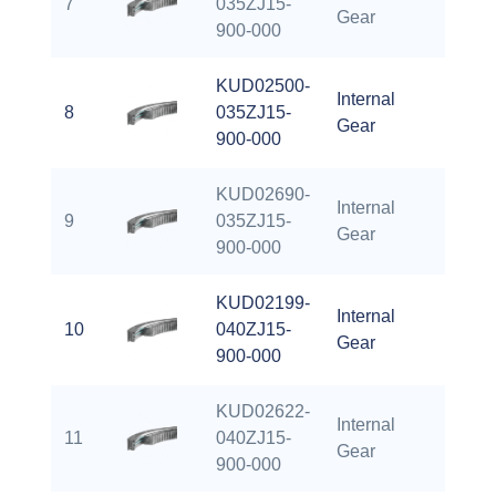
7
035ZJ15-
67.80
Gear
900-000
KUD02500-
Internal
8
035ZJ15-
88.74
Gear
900-000
KUD02690-
Internal
9
035ZJ15-
95.75
Gear
900-000
KUD02199-
Internal
10
040ZJ15-
75.59
Gear
900-000
KUD02622-
Internal
11
040ZJ15-
91.97
Gear
900-000