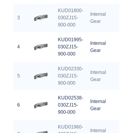
KUD01800-
Internal
3
030ZJ15-
61.73
Gear
900-000
KUD01995-
Internal
4
030ZJ15-
69.45
Gear
900-000
KUD02330-
Internal
5
030ZJ15-
82.68
Gear
900-000
KUD02538-
Internal
6
030ZJ15-
90.08
Gear
900-000
KUD01960-
Internal