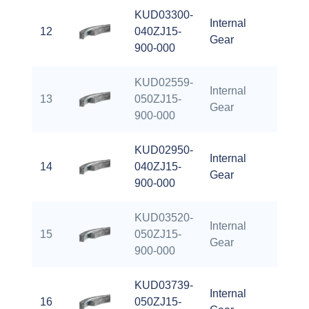
KUD03300-
Internal
12
040ZJ15-
118.3
Gear
900-000
KUD02559-
Internal
13
050ZJ15-
88.58
Gear
900-000
KUD02950-
Internal
14
040ZJ15-
104.1
Gear
900-000
KUD03520-
Internal
15
050ZJ15-
125.9
Gear
900-000
KUD03739-
Internal
16
050ZJ15-
134.6