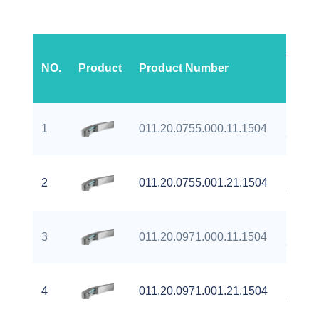
Тип
NO.
Product
Product Number
шест
Extern
1
011.20.0755.000.11.1504
Gear
Extern
2
011.20.0755.001.21.1504
Gear
Extern
3
011.20.0971.000.11.1504
Gear
Extern
4
011.20.0971.001.21.1504
Gear