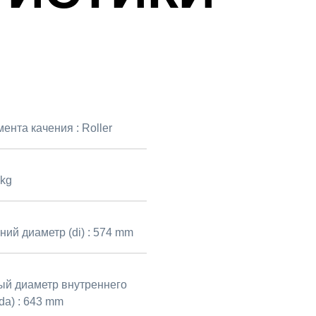
мента качения :
Roller
 kg
ий диаметр (di) :
574 mm
й диаметр внутреннего
da) :
643 mm