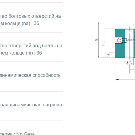
тво болтовых отверстий на
м кольце (na) :
36
тво отверстий под болты на
ем кольце (ni) :
36
динамическая способность
ная динамическая нагрузка
терни :
No Gear