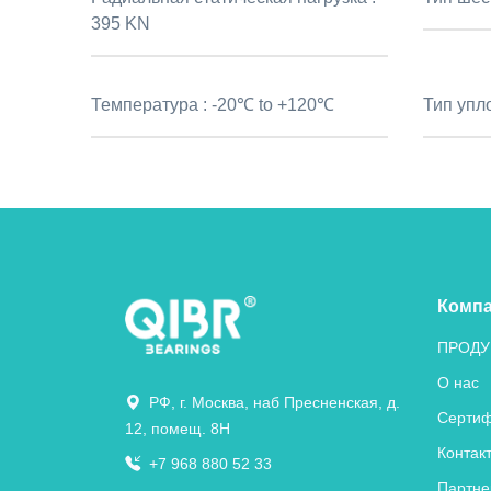
395 KN
Температура :
-20℃ to +120℃
Тип упл
Комп
ПРОДУ
О нас
РФ, г. Москва, наб Пресненская, д.
Сертиф
12, помещ. 8Н
Контак
+7 968 880 52 33
Партне