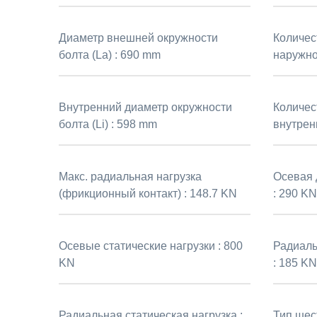
Диаметр внешней окружности
Количес
болта (La) :
690 mm
наружно
Внутренний диаметр окружности
Количес
болта (Li) :
598 mm
внутренн
Макс. радиальная нагрузка
Осевая 
(фрикционный контакт) :
148.7 KN
:
290 KN
Осевые статические нагрузки :
800
Радиаль
KN
:
185 KN
Радиальная статическая нагрузка :
Тип шес