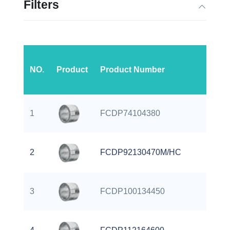
Filters
Базо
NO.
Product
Product Number
дина
нагр
1
FCDP74104380
4233
2
FCDP92130470M/HC
6860
3
FCDP100134450
9800