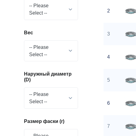
-- Please
2
Select --
Вес
3
-- Please
Select --
4
Наружный диаметр
(D)
5
-- Please
Select --
6
Размер фаски (r)
7
-- Please