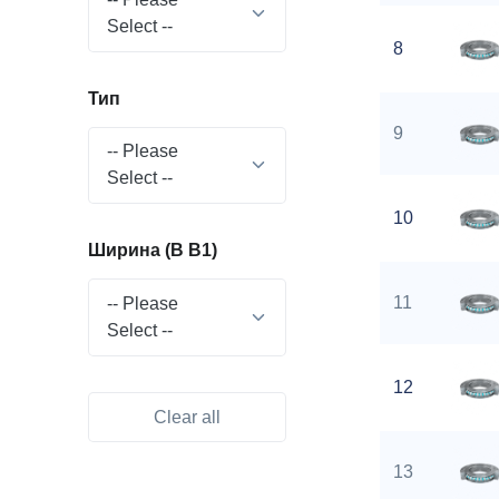
Select --
8
Тип
9
-- Please
Select --
10
Ширина (B B1)
11
-- Please
Select --
12
Clear all
13