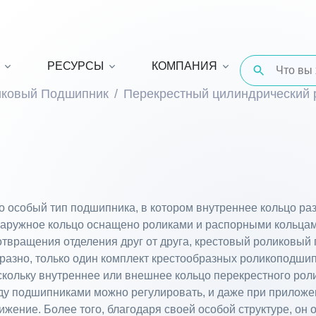
РЕСУРСЫ
КОМПАНИЯ
иковый Подшипник
Перекрестный цилиндрический
 особый тип подшипника, в котором внутреннее кольцо ра
наружное кольцо оснащено роликами и распорными кольцами
вращения отделения друг от друга, крестовый роликовый 
разно, только один комплект крестообразных роликоподши
оскольку внутреннее или внешнее кольцо перекрестного ро
жду подшипниками можно регулировать, и даже при приложе
жение. Более того, благодаря своей особой структуре, он 