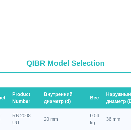
QIBR Model Selection
Product
Внутренний
Наружный
uct
Вес
Number
диаметр (d)
диаметр (
RB 2008
0.04
20 mm
36 mm
UU
kg