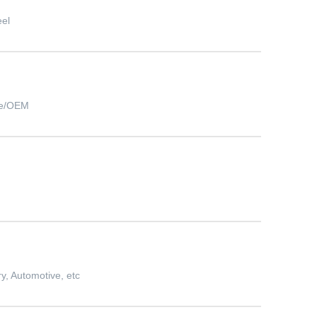
eel
ge/OEM
y, Automotive, etc