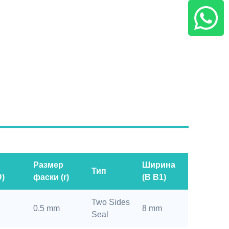
Размер
Ширина
Тип
D)
фаски (r)
(B B1)
Two Sides
0.5 mm
8 mm
Seal