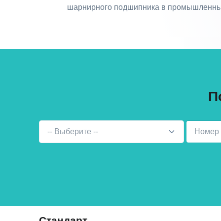
шарнирного подшипника в промышленны
П
-- Выберите --
Стандарт