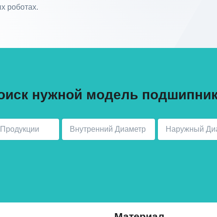
х роботах.
оиск нужной модель подшипник
Материал