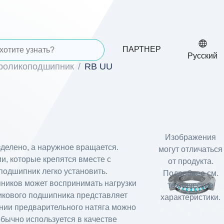
ПАРТНЕР
Русский
 роликоподшипник
RB UU
Изображения
зделено, а наружное вращается.
могут отличаться
, которые крепятся вместе с
от продукта.
подшипник легко установить.
Подробнее см.
пников может воспринимать нагрузки
технические
ликового подшипника представляет
характеристики.
нии предварительного натяга можно
обычно используется в качестве