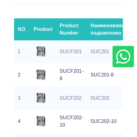
Product
Наименование
NO.
Product
Number
подшипника
1
SUCF201
SUC201
SUCF201-
2
SUC201-8
8
3
SUCF202
SUC202
SUCF202-
4
SUC202-10
10