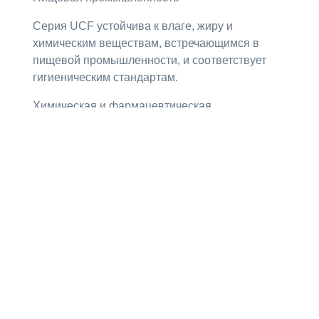
Серия UCF устойчива к влаге, жиру и
химическим веществам, встречающимся в
пищевой промышленности, и соответствует
гигиеническим стандартам.
Химическая и фармацевтическая
промышленность
В химической и фармацевтической
промышленности в процессе производства
используются различные химические
вещества. Серия UCF предотвращает
коррозию, вызванную кислотными или
щелочными веществами и растворителями.
Медицинское оборудование
Медицинское оборудование требует
соблюдения высоких гигиенических