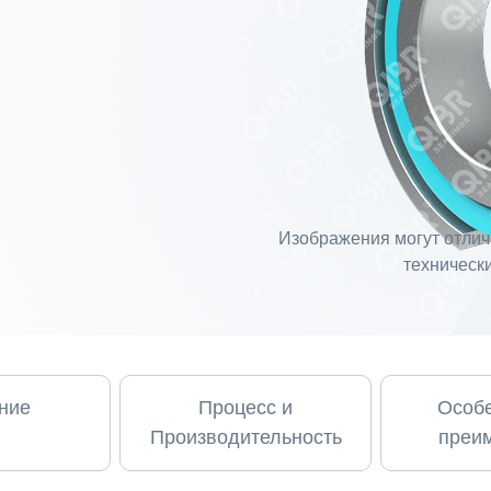
Изображения могут отлича
технически
ние
Процесс и
Особе
Производительность
преи