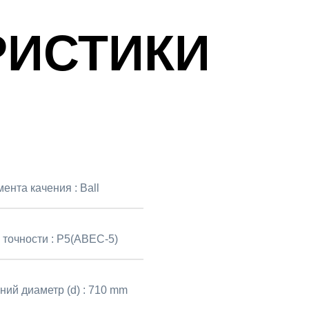
РИСТИКИ
мента качения :
Ball
 точности :
P5(ABEC-5)
ний диаметр (d) :
710 mm