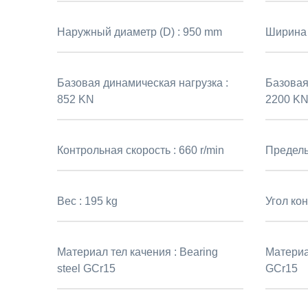
Наружный диаметр (D) :
950 mm
Ширина 
Базовая динамическая нагрузка :
Базовая 
852 KN
2200 K
Контрольная скорость :
660 r/min
Предель
Вес :
195 kg
Угол кон
Материал тел качения :
Bearing
Материа
steel GCr15
GCr15