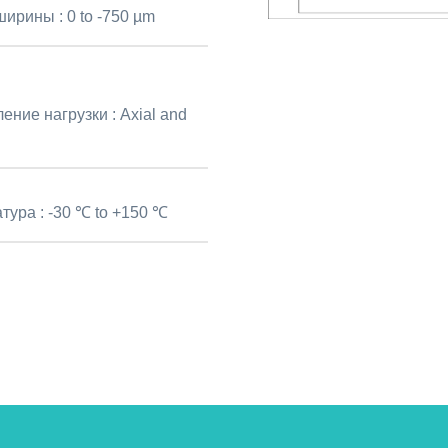
ширины :
0 to -750 µm
ение нагрузки :
Axial and
тура :
-30 ℃ to +150 ℃