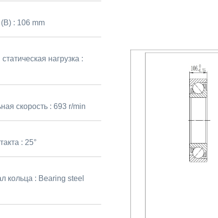
(B) :
106 mm
статическая нагрузка :
N
ная скорость :
693 r/min
такта :
25°
л кольца :
Bearing steel