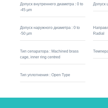
Допуск внутреннего диаметра :
0 to
Допуск 
-45 µm
Допуск наружного диаметра :
0 to
Направл
-50 µm
Radial
Тип сепаратора :
Machined brass
Темпера
cage, inner ring centred
Тип уплотнения :
Open Type