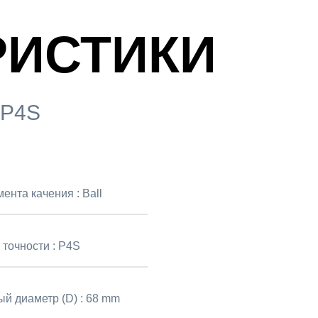
РИСТИКИ
-P4S
мента качения :
Ball
 точности :
P4S
й диаметр (D) :
68 mm