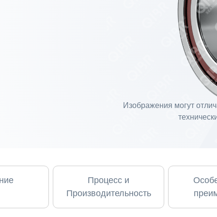
Изображения могут отлича
технически
ние
Процесс и
Особе
Производительность
преи