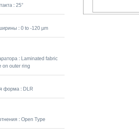
такта :
25°
ширины :
0 to -120 µm
аратора :
Laminated fabric
 on outer ring
я форма :
DLR
отнения :
Open Type