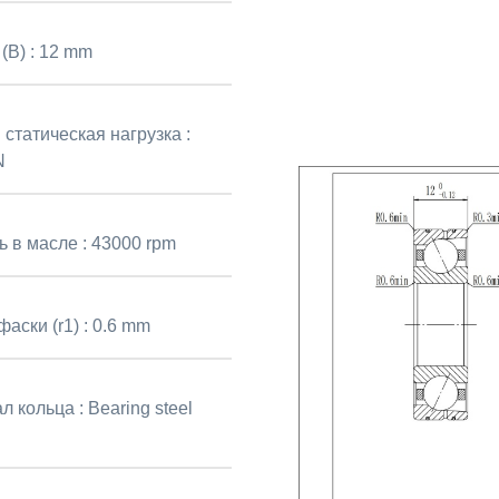
(B) :
12 mm
статическая нагрузка :
N
ь в масле :
43000 rpm
аски (r1) :
0.6 mm
л кольца :
Bearing steel