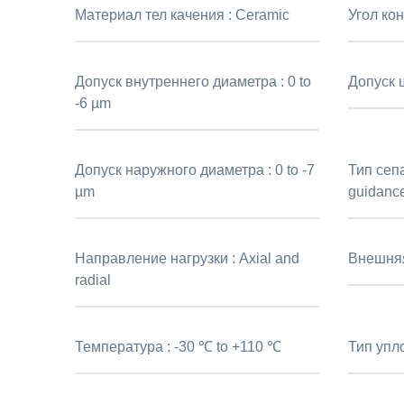
Материал тел качения :
Ceramic
Угол кон
Допуск внутреннего диаметра :
0 to
Допуск 
-6 µm
Допуск наружного диаметра :
0 to -7
Тип сеп
µm
guidance
Направление нагрузки :
Axial and
Внешня
radial
Температура :
-30 ℃ to +110 ℃
Тип упл