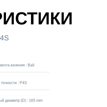
РИСТИКИ
P4S
мента качения :
Ball
 точности :
P4S
й диаметр (D) :
165 mm