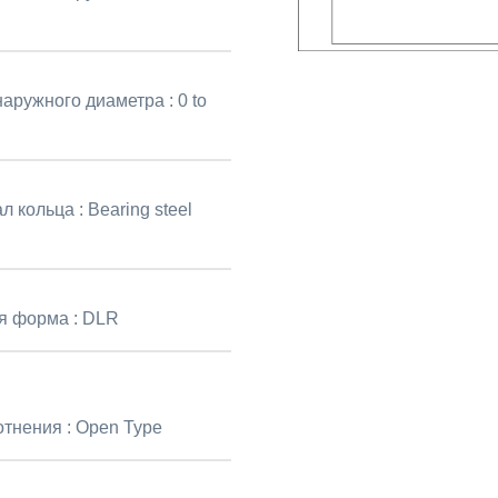
наружного диаметра :
0 to
л кольца :
Bearing steel
я форма :
DLR
отнения :
Open Type