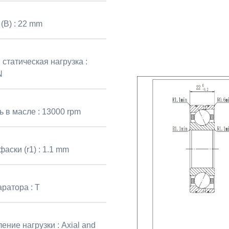
(B) :
22 mm
статическая нагрузка :
N
ь в масле :
13000 rpm
аски (r1) :
1.1 mm
аратора :
T
ение нагрузки :
Axial and