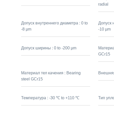
radial
Допуск внутреннего диаметра :
0 to
Допуск 
-8 µm
-10 µm
Допуск ширины :
0 to -200 µm
Материа
GCr15
Материал тел качения :
Bearing
Внешня
steel GCr15
Температура :
-30 ℃ to +110 ℃
Тип упл