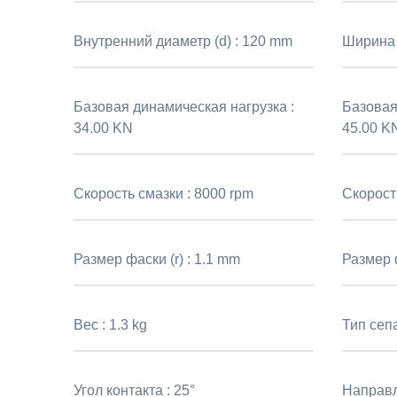
Внутренний диаметр (d) :
120 mm
Ширина 
Базовая динамическая нагрузка :
Базовая 
34.00 KN
45.00 K
Скорость смазки :
8000 rpm
Скорост
Размер фаски (r) :
1.1 mm
Размер ф
Вес :
1.3 kg
Тип сеп
Угол контакта :
25°
Направл