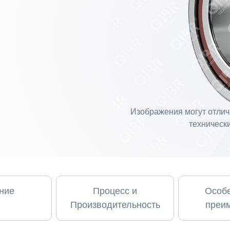
Изображения могут отлича
технически
ние
Процесс и
Особе
Производительность
преи