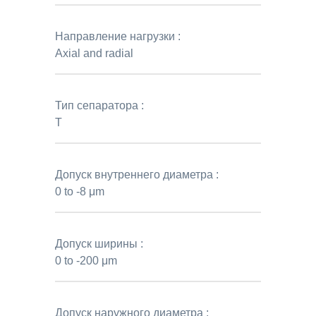
Направление нагрузки :
Axial and radial
Тип сепаратора :
T
Допуск внутреннего диаметра :
0 to -8 μm
Допуск ширины :
0 to -200 μm
Допуск наружного диаметра :