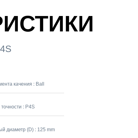
РИСТИКИ
P4S
мента качения :
Ball
 точности :
P4S
й диаметр (D) :
125 mm