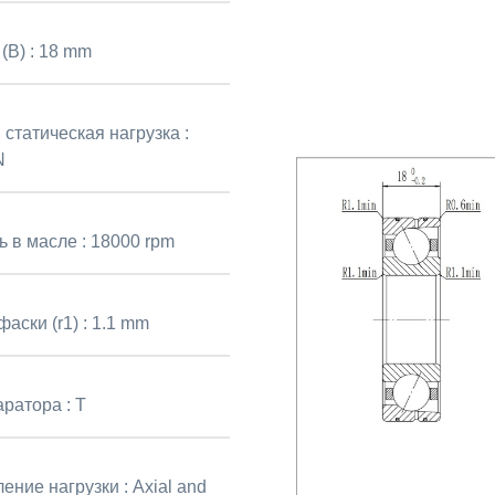
(B) :
18 mm
статическая нагрузка :
N
ь в масле :
18000 rpm
аски (r1) :
1.1 mm
аратора :
T
ение нагрузки :
Axial and