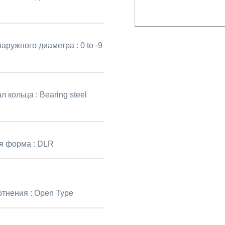
наружного диаметра :
0 to -9
л кольца :
Bearing steel
я форма :
DLR
отнения :
Open Type