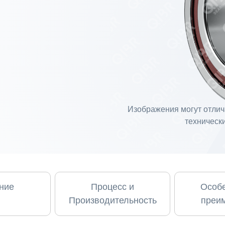
Изображения могут отлича
технически
ние
Процесс и
Особе
Производительность
преи