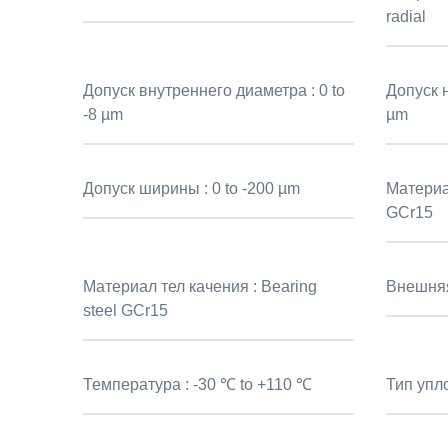
radial
Допуск внутреннего диаметра :
0 to
Допуск 
-8 µm
µm
Допуск ширины :
0 to -200 µm
Материа
GCr15
Материал тел качения :
Bearing
Внешня
steel GCr15
Температура :
-30 ℃ to +110 ℃
Тип упл