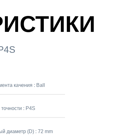
РИСТИКИ
-P4S
мента качения :
Ball
 точности :
P4S
й диаметр (D) :
72 mm