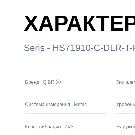
ХАРАКТЕ
Seris - HS71910-C-DLR-T
Бренд :
QIBR
Тип эле
Система измерения :
Metric
Уровень
Класс вибрации :
ZV3
Наружны