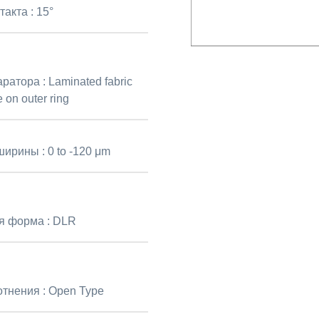
такта :
15°
аратора :
Laminated fabric
 on outer ring
ширины :
0 to -120 μm
я форма :
DLR
отнения :
Open Type