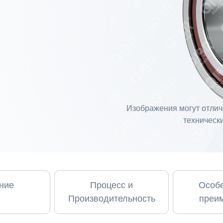
Изображения могут отлича
технически
ние
Процесс и
Особе
Производительность
преи