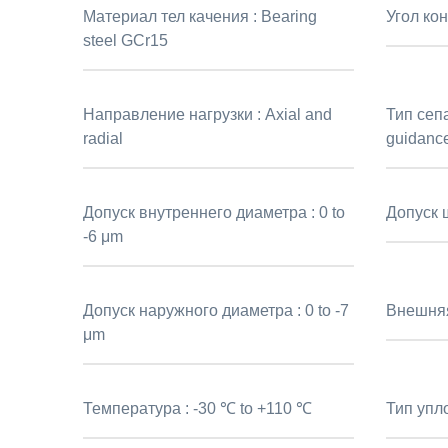
Материал тел качения :
Bearing
Угол кон
steel GCr15
Направление нагрузки :
Axial and
Тип сеп
radial
guidance
Допуск внутреннего диаметра :
0 to
Допуск 
-6 μm
Допуск наружного диаметра :
0 to -7
Внешня
μm
Температура :
-30 ℃ to +110 ℃
Тип упл