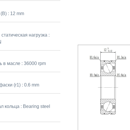
(B) :
12 mm
статическая нагрузка :
N
ь в масле :
36000 rpm
аски (r1) :
0.6 mm
л кольца :
Bearing steel