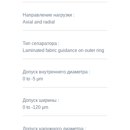
Направление нагрузки :
Axial and radial
Тип сепаратора :
Laminated fabric guidance on outer ring
Допуск внутреннего диаметра :
0 to -5 μm
Допуск ширины :
0 to -120 μm
Допуск наружного диаметра :