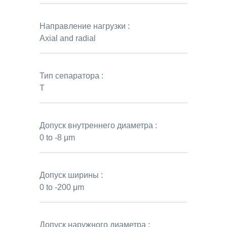
Направление нагрузки :
Axial and radial
Тип сепаратора :
T
Допуск внутреннего диаметра :
0 to -8 μm
Допуск ширины :
0 to -200 μm
Допуск наружного диаметра :