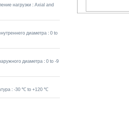
ение нагрузки :
Axial and
внутреннего диаметра :
0 to
наружного диаметра :
0 to -9
тура :
-30 ℃ to +120 ℃