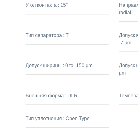
Угол контакта :
15°
Направл
radial
Тип сепаратора :
T
Допуск 
-7 μm
Допуск ширины :
0 to -150 μm
Допуск 
μm
Внешняя форма :
DLR
Темпера
Тип уплотнения :
Open Type