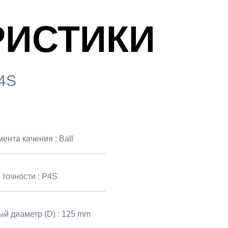
РИСТИКИ
P4S
мента качения :
Ball
 точности :
P4S
й диаметр (D) :
125 mm