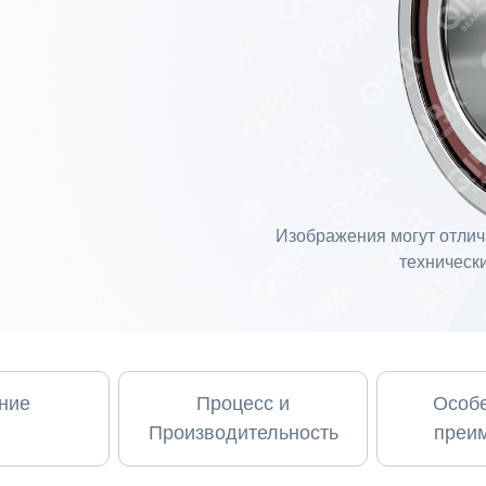
Изображения могут отлича
технически
ние
Процесс и
Особе
Производительность
преи