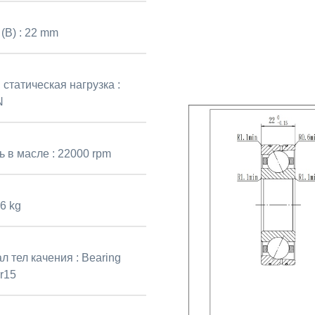
(B) :
22 mm
статическая нагрузка :
N
ь в масле :
22000 rpm
6 kg
л тел качения :
Bearing
r15