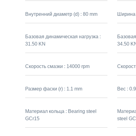
Внутренний диаметр (d) :
80 mm
Ширина 
Базовая динамическая нагрузка :
Базовая 
31.50 KN
34.50 K
Скорость смазки :
14000 rpm
Скорост
Размер фаски (r) :
1.1 mm
Вес :
0.9
Материал кольца :
Bearing steel
Материа
GCr15
steel GC