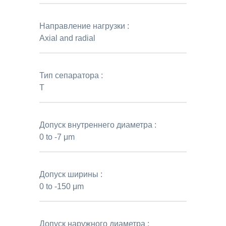
Направление нагрузки :
Axial and radial
Тип сепаратора :
T
Допуск внутреннего диаметра :
0 to -7 μm
Допуск ширины :
0 to -150 μm
Допуск наружного диаметра :