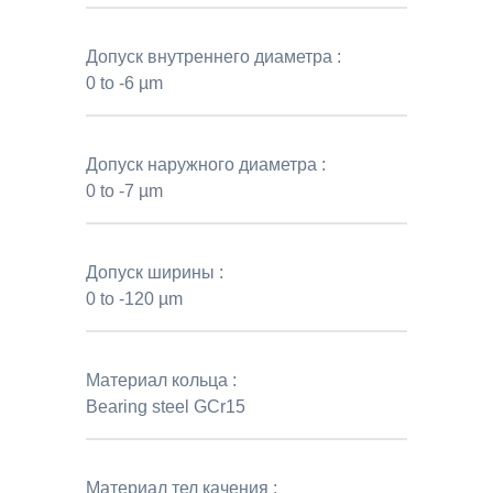
Допуск внутреннего диаметра :
0 to -6 µm
Допуск наружного диаметра :
0 to -7 µm
Допуск ширины :
0 to -120 µm
Материал кольца :
Bearing steel GCr15
Материал тел качения :