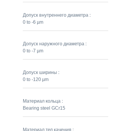
Допуск внутреннего диаметра :
0 to -6 µm
Допуск наружного диаметра :
0 to -7 µm
Допуск ширины :
0 to -120 µm
Материал кольца :
Bearing steel GCr15
Материал тел качения :