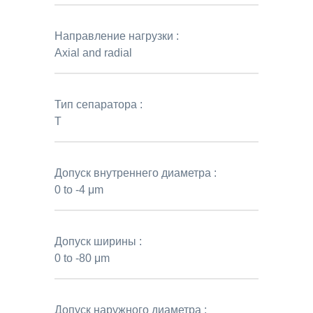
Направление нагрузки :
Axial and radial
Тип сепаратора :
T
Допуск внутреннего диаметра :
0 to -4 μm
Допуск ширины :
0 to -80 μm
Допуск наружного диаметра :