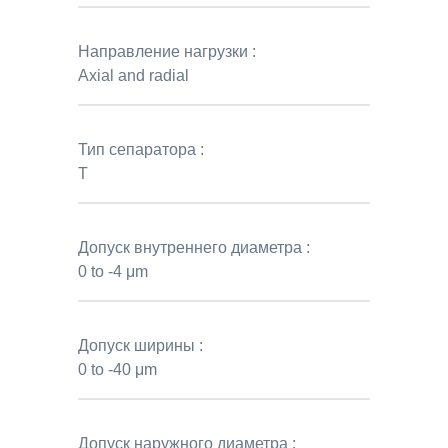
Направление нагрузки :
Axial and radial
Тип сепаратора :
T
Допуск внутреннего диаметра :
0 to -4 μm
Допуск ширины :
0 to -40 μm
Допуск наружного диаметра :