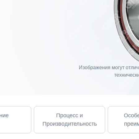
Изображения могут отлича
технически
ние
Процесс и
Особе
Производительность
преи