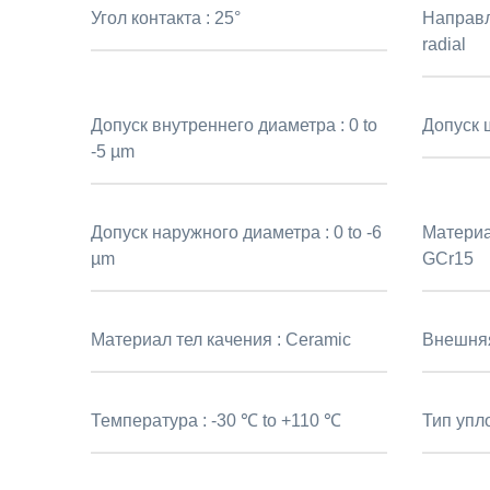
Угол контакта :
25°
Направл
radial
Допуск внутреннего диаметра :
0 to
Допуск 
-5 µm
Допуск наружного диаметра :
0 to -6
Материа
µm
GCr15
Материал тел качения :
Ceramic
Внешня
Температура :
-30 ℃ to +110 ℃
Тип упл