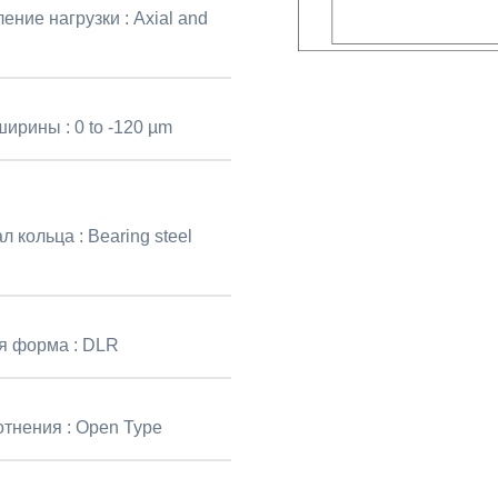
ение нагрузки :
Axial and
ширины :
0 to -120 µm
л кольца :
Bearing steel
я форма :
DLR
отнения :
Open Type