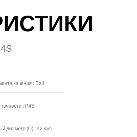
РИСТИКИ
P4S
мента качения :
Ball
 точности :
P4S
й диаметр (D) :
42 mm