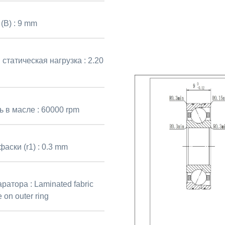
(B) :
9 mm
 статическая нагрузка :
2.20
ь в масле :
60000 rpm
аски (r1) :
0.3 mm
аратора :
Laminated fabric
 on outer ring