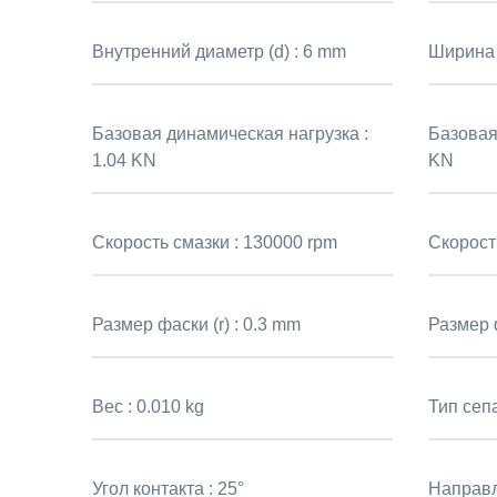
Внутренний диаметр (d) :
6 mm
Ширина 
Базовая динамическая нагрузка :
Базовая
1.04 KN
KN
Скорость смазки :
130000 rpm
Скорост
Размер фаски (r) :
0.3 mm
Размер ф
Вес :
0.010 kg
Тип сеп
Угол контакта :
25°
Направл