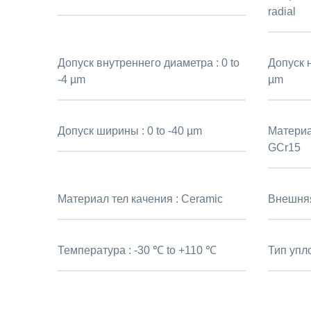
radial
Допуск внутреннего диаметра :
0 to
Допуск 
-4 µm
µm
Допуск ширины :
0 to -40 µm
Материа
GCr15
Материал тел качения :
Ceramic
Внешня
Температура :
-30 ℃ to +110 ℃
Тип упл