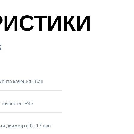
РИСТИКИ
S
мента качения :
Ball
 точности :
P4S
й диаметр (D) :
17 mm