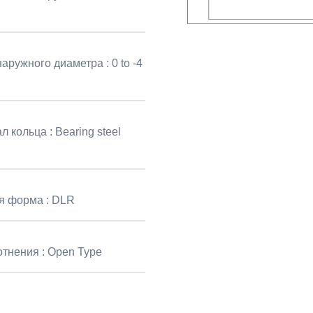
наружного диаметра :
0 to -4
л кольца :
Bearing steel
я форма :
DLR
отнения :
Open Type