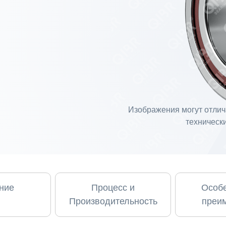
Изображения могут отлича
технически
ние
Процесс и
Особе
Производительность
преи