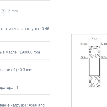
(B) :
6 mm
 статическая нагрузка :
0.46
ь в масле :
190000 rpm
аски (r1) :
0.3 mm
аратора :
T
ение нагрузки :
Axial and