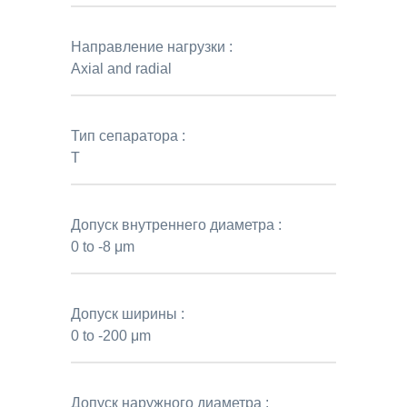
Направление нагрузки :
Axial and radial
Тип сепаратора :
T
Допуск внутреннего диаметра :
0 to -8 μm
Допуск ширины :
0 to -200 μm
Допуск наружного диаметра :