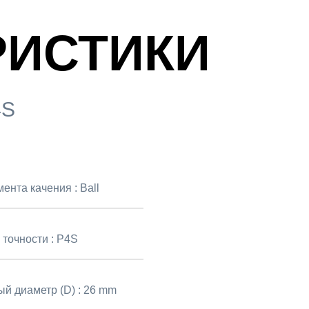
РИСТИКИ
4S
мента качения :
Ball
 точности :
P4S
й диаметр (D) :
26 mm