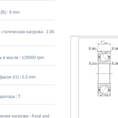
(B) :
8 mm
 статическая нагрузка :
1.06
ь в масле :
120000 rpm
аски (r1) :
0.3 mm
аратора :
T
ение нагрузки :
Axial and