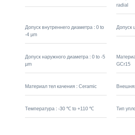
radial
Допуск внутреннего диаметра :
0 to
Допуск 
-4 µm
Допуск наружного диаметра :
0 to -5
Материа
µm
GCr15
Материал тел качения :
Ceramic
Внешня
Температура :
-30 ℃ to +110 ℃
Тип упл