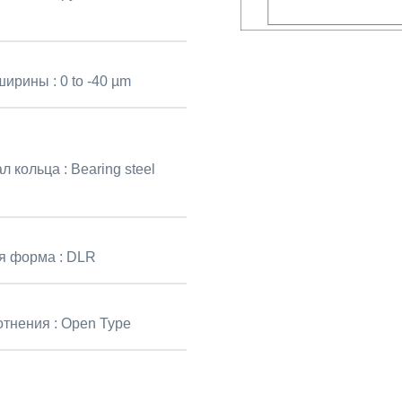
ширины :
0 to -40 µm
л кольца :
Bearing steel
я форма :
DLR
отнения :
Open Type