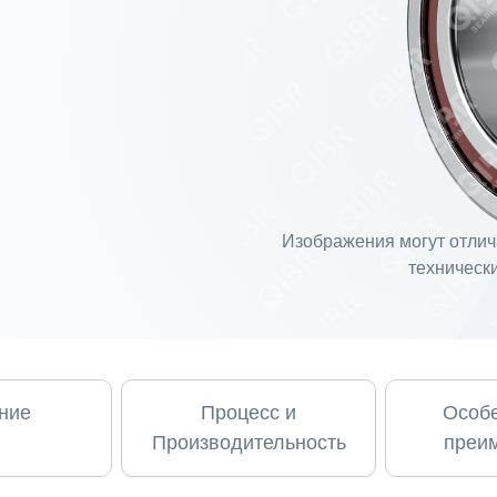
Изображения могут отлича
технически
ние
Процесс и
Особе
Производительность
преи