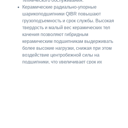
технического обслуживания.
Керамические радиально-упорные
шарикоподшипники QIBR повышают
грузоподъемность и срок службы. Высокая
твердость и малый вес керамических тел
качения позволяют гибридным
керамическим подшипникам выдерживать
более высокие нагрузки, снижая при этом
воздействие центробежной силы на
подшипники, что увеличивает срок их
службы.
Керамические радиально-упорные
шарикоподшипники QIBR лучше
адаптируются к экстремальным условиям
работы, а гибридные керамические
подшипники могут нормально работать
даже при плохой смазке.
Керамические радиально-упорные
шарикоподшипники QIBR больше