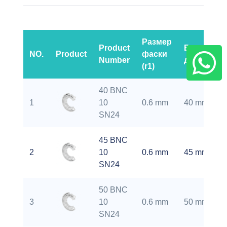
Размер
Product
Внутренн
NO.
Product
фаски
Number
диаметр (d
(r1)
40 BNC
1
10
0.6 mm
40 mm
SN24
45 BNC
2
10
0.6 mm
45 mm
SN24
50 BNC
3
10
0.6 mm
50 mm
SN24