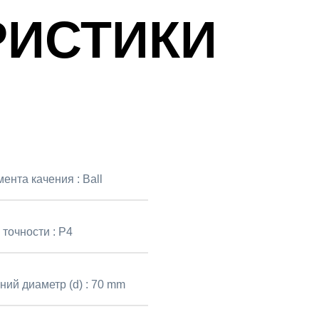
РИСТИКИ
мента качения :
Ball
 точности :
P4
ний диаметр (d) :
70 mm