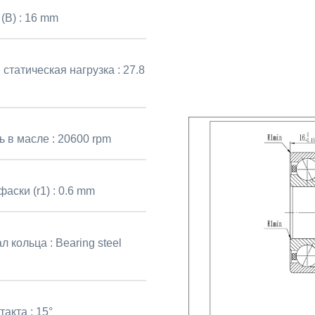
(B) :
16 mm
 статическая нагрузка :
27.8
ь в масле :
20600 rpm
аски (r1) :
0.6 mm
л кольца :
Bearing steel
такта :
15°