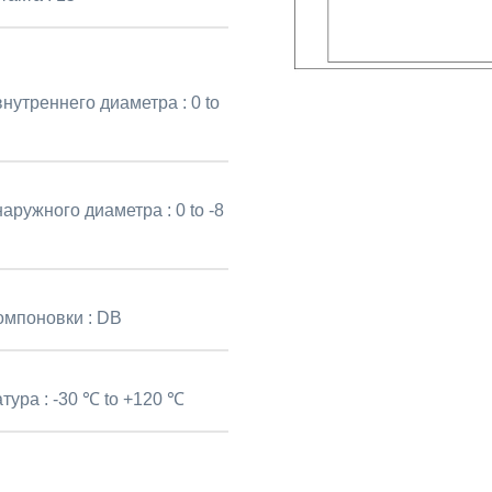
внутреннего диаметра :
0 to
наружного диаметра :
0 to -8
омпоновки :
DB
тура :
-30 ℃ to +120 ℃