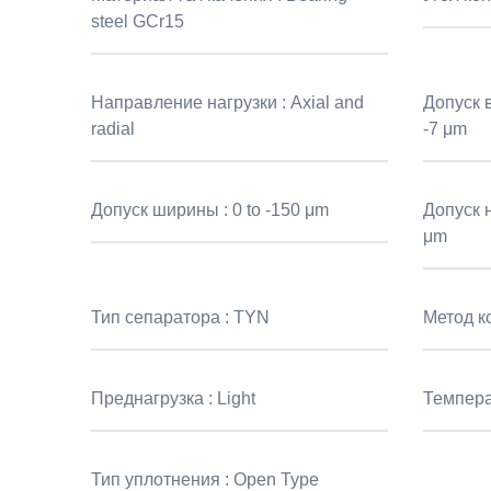
steel GCr15
Направление нагрузки :
Axial and
Допуск 
radial
-7 μm
Допуск ширины :
0 to -150 μm
Допуск 
μm
Тип сепаратора :
TYN
Метод к
Преднагрузка :
Light
Темпера
Тип уплотнения :
Open Type