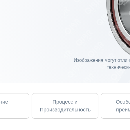
Изображения могут отлича
технически
ние
Процесс и
Особе
Производительность
преи