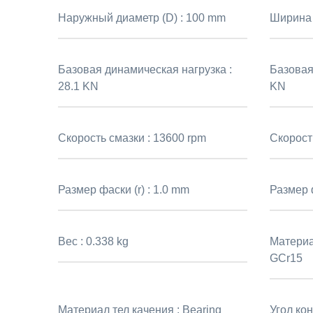
Наружный диаметр (D) :
100 mm
Ширина 
Базовая динамическая нагрузка :
Базовая
28.1 KN
KN
Скорость смазки :
13600 rpm
Скорост
Размер фаски (r) :
1.0 mm
Размер ф
Вес :
0.338 kg
Материа
GCr15
Материал тел качения :
Bearing
Угол кон