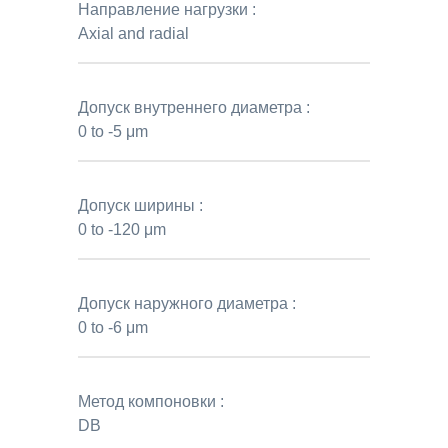
Направление нагрузки :
Axial and radial
Допуск внутреннего диаметра :
0 to -5 μm
Допуск ширины :
0 to -120 μm
Допуск наружного диаметра :
0 to -6 μm
Метод компоновки :
DB