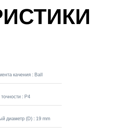
РИСТИКИ
мента качения :
Ball
 точности :
P4
й диаметр (D) :
19 mm