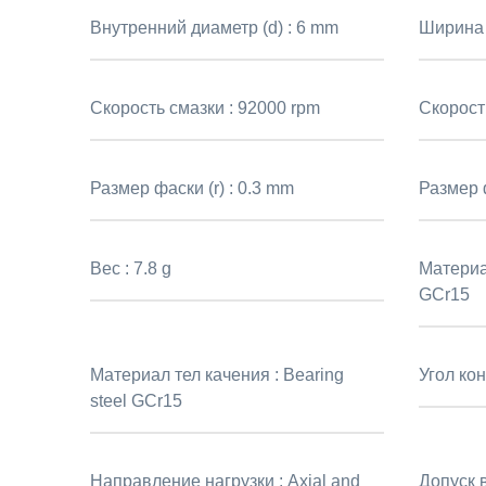
Внутренний диаметр (d) :
6 mm
Ширина 
Скорость смазки :
92000 rpm
Скорост
Размер фаски (r) :
0.3 mm
Размер ф
Вес :
7.8 g
Материа
GCr15
Материал тел качения :
Bearing
Угол кон
steel GCr15
Направление нагрузки :
Axial and
Допуск 