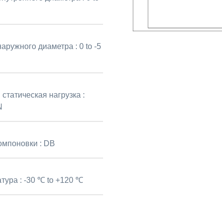
наружного диаметра :
0 to -5
статическая нагрузка :
N
омпоновки :
DB
тура :
-30 ℃ to +120 ℃