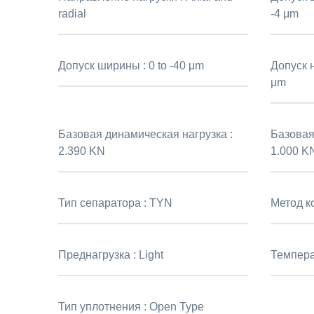
radial
-4 μm
Допуск ширины :
0 to -40 μm
Допуск 
μm
Базовая динамическая нагрузка :
Базовая 
2.390 KN
1.000 K
Тип сепаратора :
TYN
Метод к
Преднагрузка :
Light
Темпера
Тип уплотнения :
Open Type