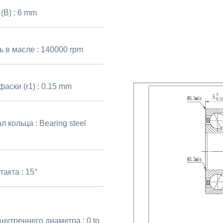
(B) :
6 mm
ь в масле :
140000 rpm
аски (r1) :
0.15 mm
л кольца :
Bearing steel
такта :
15°
внутреннего диаметра :
0 to