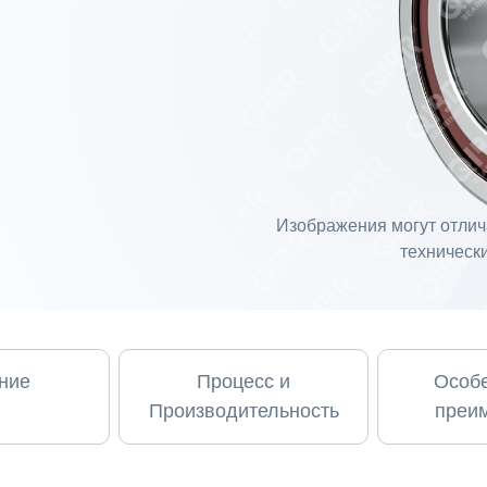
Изображения могут отлича
технически
ние
Процесс и
Особе
Производительность
преи