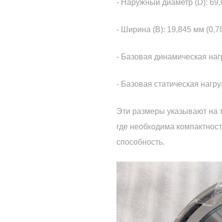
- Наружный диаметр (D): 69
- Ширина (B): 19,845 мм (0,
- Базовая динамическая нагр
- Базовая статическая нагруз
Эти размеры указывают на т
где необходима компактност
способность.