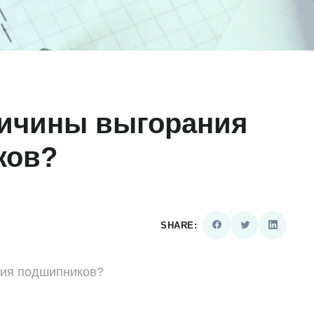
ичины выгорания
ков?
SHARE:
ния подшипников?