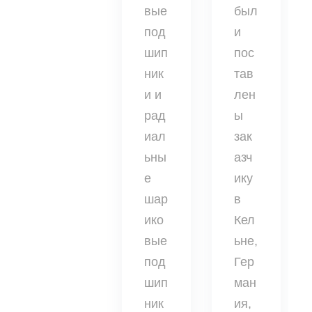
вые
был
под
и
шип
пос
ник
тав
и и
лен
рад
ы
иал
зак
ьны
азч
е
ику
шар
в
ико
Кел
вые
ьне,
под
Гер
шип
ман
ник
ия,