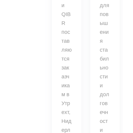
и
для
QIB
пов
R
ыш
пос
ени
тав
я
ляю
ста
тся
бил
зак
ьно
азч
сти
ика
и
м в
дол
Утр
гов
ехт,
ечн
Нид
ост
ерл
и