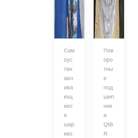
Сам
Пов
оус
оро
тан
тны
авл
е
ива
под
ющ
шип
иес
ник
я
и
шар
QIB
ико
R