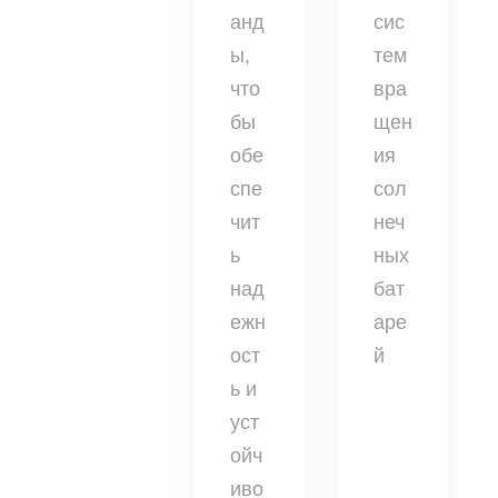
анд
сис
ы,
тем
что
вра
бы
щен
обе
ия
спе
сол
чит
неч
ь
ных
над
бат
ежн
аре
ост
й
ь и
уст
ойч
иво