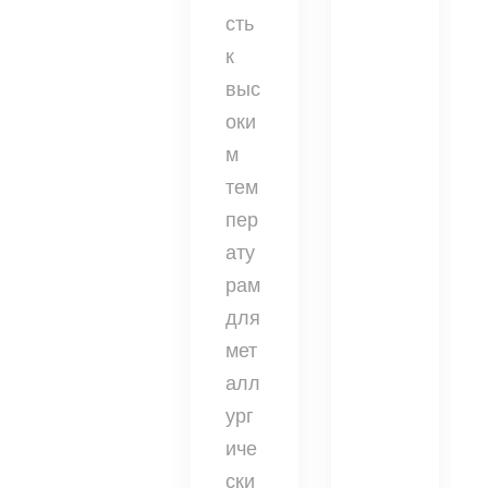
сть
к
выс
оки
м
тем
пер
ату
рам
для
мет
алл
ург
иче
ски