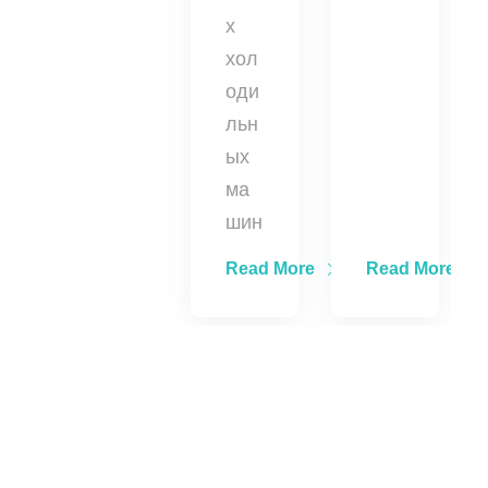
х
хол
оди
льн
ых
ма
шин
Read More
Read More