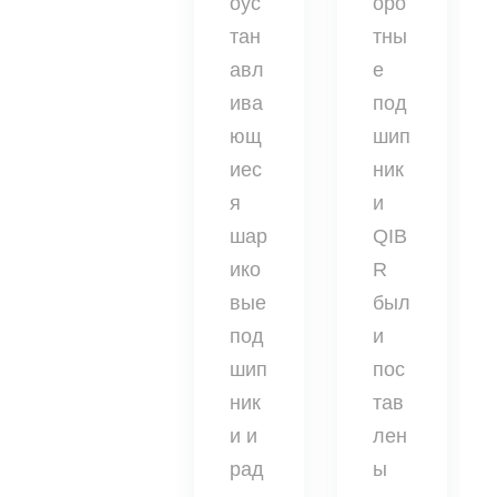
оус
оро
тан
тны
авл
е
ива
под
ющ
шип
иес
ник
я
и
шар
QIB
ико
R
вые
был
под
и
шип
пос
ник
тав
и и
лен
рад
ы