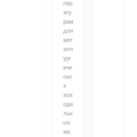
пер
ату
рам
для
мет
алл
ург
иче
ски
х
хол
оди
льн
ых
ма