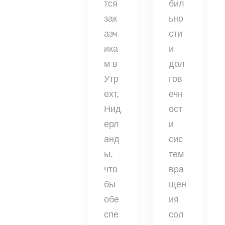
тся
бил
зак
ьно
азч
сти
ика
и
м в
дол
Утр
гов
ехт,
ечн
Нид
ост
ерл
и
анд
сис
ы,
тем
что
вра
бы
щен
обе
ия
спе
сол