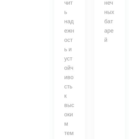
чит
неч
ь
ных
над
бат
ежн
аре
ост
й
ь и
уст
ойч
иво
сть
к
выс
оки
м
тем