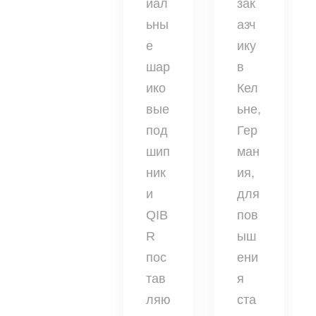
иал
зак
ьны
азч
е
ику
шар
в
ико
Кел
вые
ьне,
под
Гер
шип
ман
ник
ия,
и
для
QIB
пов
R
ыш
пос
ени
тав
я
ляю
ста