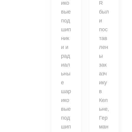
ико
R
вые
был
под
и
шип
пос
ник
тав
и и
лен
рад
ы
иал
зак
ьны
азч
е
ику
шар
в
ико
Кел
вые
ьне,
под
Гер
шип
ман