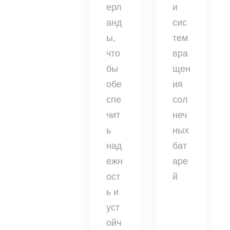
ерл
и
анд
сис
ы,
тем
что
вра
бы
щен
обе
ия
спе
сол
чит
неч
ь
ных
над
бат
ежн
аре
ост
й
ь и
уст
ойч