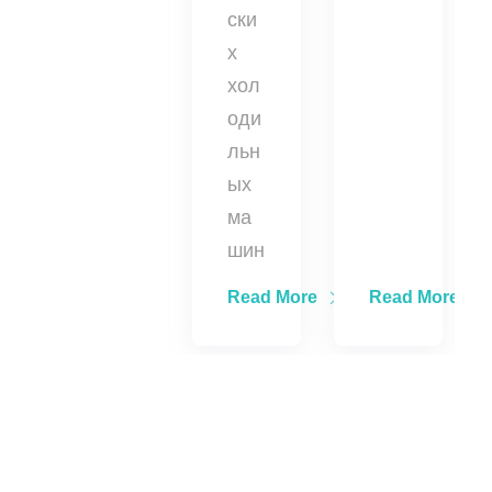
ски
х
хол
оди
льн
ых
ма
шин
Read More
Read More