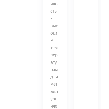
иво
сть
к
выс
оки
м
тем
пер
ату
рам
для
мет
алл
ург
иче