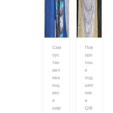
Сам
Пов
оус
оро
тан
тны
авл
е
ива
под
ющ
шип
иес
ник
я
и
шар
QIB