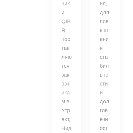
ник
ия,
и
для
QIB
пов
R
ыш
пос
ени
тав
я
ляю
ста
тся
бил
зак
ьно
азч
сти
ика
и
м в
дол
Утр
гов
ехт,
ечн
Нид
ост